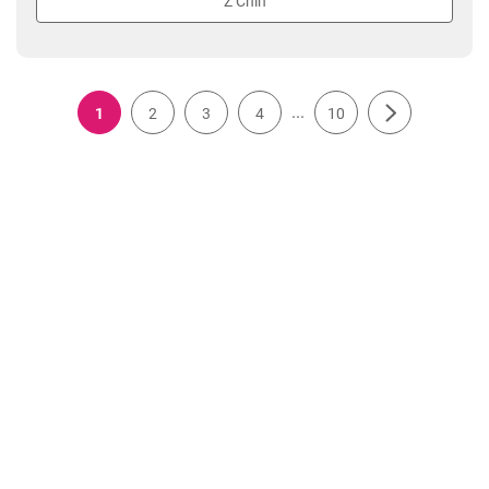
Z Chin
...
1
2
3
4
10