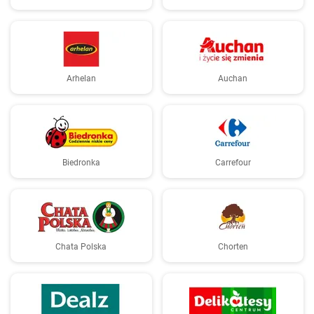
Arhelan
Auchan
Biedronka
Carrefour
Chata Polska
Chorten