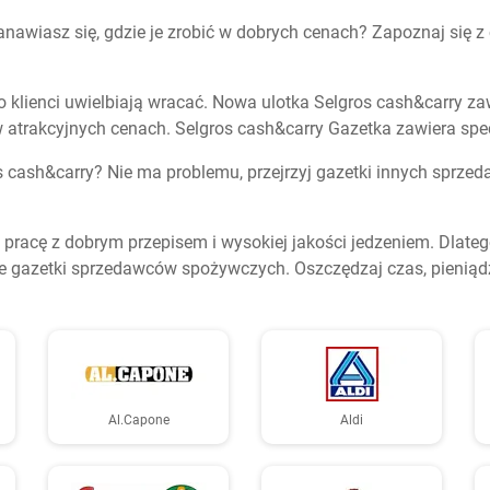
nawiasz się, gdzie je zrobić w dobrych cenach? Zapoznaj się z
 klienci uwielbiają wracać. Nowa ulotka Selgros cash&carry zawie
atrakcyjnych cenach. Selgros cash&carry Gazetka zawiera spec
os cash&carry? Nie ma problemu, przejrzyj gazetki innych sprze
racę z dobrym przepisem i wysokiej jakości jedzeniem. Dlatego
 gazetki sprzedawców spożywczych. Oszczędzaj czas, pieniądze 
Al.Capone
Aldi