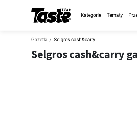
Kategorie
Tematy
Prz
Gazetki
Selgros cash&carry
Selgros cash&carry g