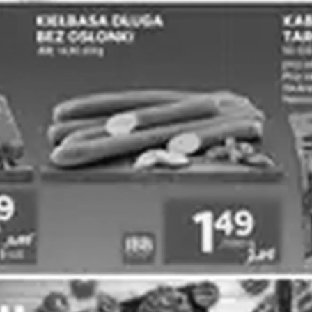
Aldi
Arhelan
Chorten
Dealz
Zobacz wszystkie struny