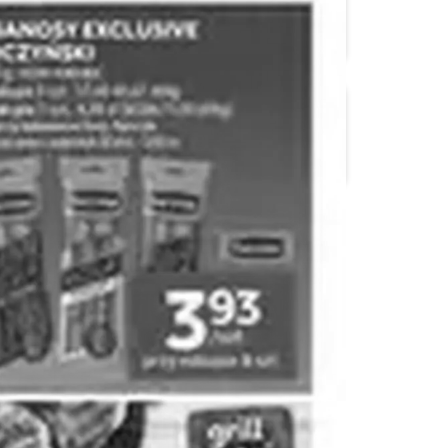
Auchan
Biedronka
Delikatesy Centrum
Dino