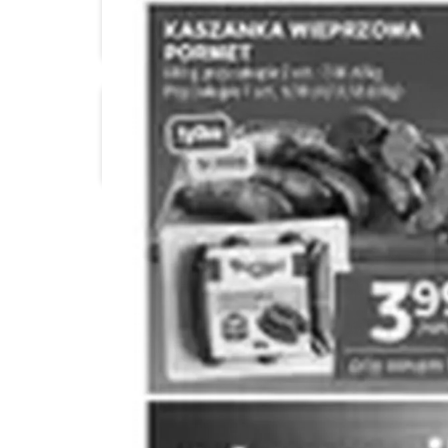
ABC
Al.Capone
Carrefour
Chata Polska