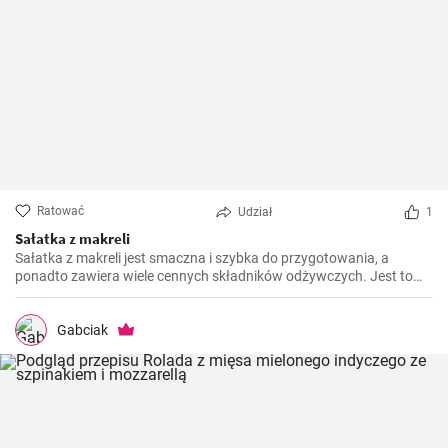
Ratować
Udział
1
Sałatka z makreli
Sałatka z makreli jest smaczna i szybka do przygotowania, a
ponadto zawiera wiele cennych składników odżywczych. Jest to
idealne danie na szybki lunch, ale również sprawdzi się jako
przystawka podczas większych spotkań.
Gabciak