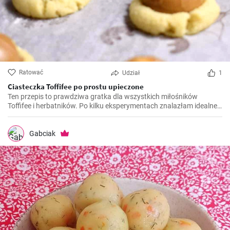
Ratować
Udział
1
Ciasteczka Toffifee po prostu upieczone
Ten przepis to prawdziwa gratka dla wszystkich miłośników
Toffifee i herbatników. Po kilku eksperymentach znalazłam idealne
połączenie, które doskonale łączy smak Toffifee z herbatnikami.
Radość i komplementy, które otrzymałam, gdy przygotowałam i
podałam ten przepis po raz pierwszy, są po prostu bezcenne.
Gabciak
Zawsze będzie to mój ulubiony słodycz na przyjęcia i święta.