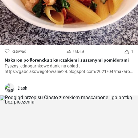
Ratować
Udział
1
Makaron po florencku z kurczakiem i suszonymi pomidorami
Pyszny jednogarnkowe danie na obiad .
https://gabciakowegotowanie24.blogspot.com/2021/04/makaron-
po-florencku-z-kurczakiem-i.html
Dash