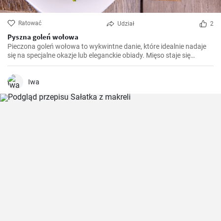
Ratować
Udział
2
Pyszna goleń wołowa
Pieczona goleń wołowa to wykwintne danie, które idealnie nadaje
się na specjalne okazje lub eleganckie obiady. Mięso staje się
miękkie i soczyste po długim pieczeniu, a aromatyczny sos
podkreśla jego smak. Smacznego!
Iwa