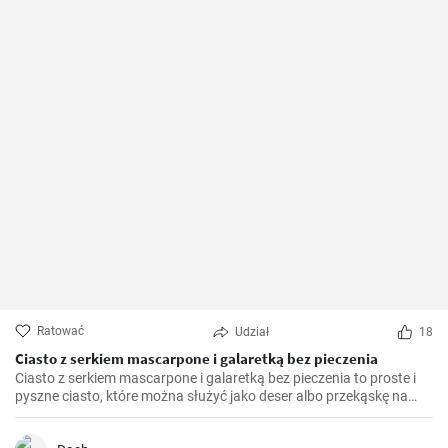
Ratować
Udział
18
Ciasto z serkiem mascarpone i galaretką bez pieczenia
Ciasto z serkiem mascarpone i galaretką bez pieczenia to proste i
pyszne ciasto, które można służyć jako deser albo przekąskę na
różne okazje. Krem z serka mascarpone dodaje ciastu kremowej
konsystencji, a galaretka naszpikowana owocami dodaje mu koloru