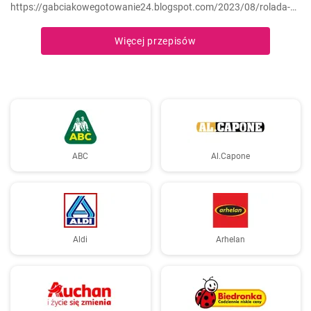
https://gabciakowegotowanie24.blogspot.com/2023/08/rolada-z-
miesa-mielonego-indyczego-ze.html
Więcej przepisów
ABC
Al.Capone
Aldi
Arhelan