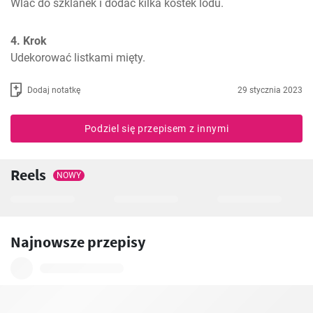
Wlać do szklanek i dodać kilka kostek lodu.
4. Krok
Udekorować listkami mięty.
Dodaj notatkę
29 stycznia 2023
Podziel się przepisem z innymi
Reels
NOWY
Najnowsze przepisy