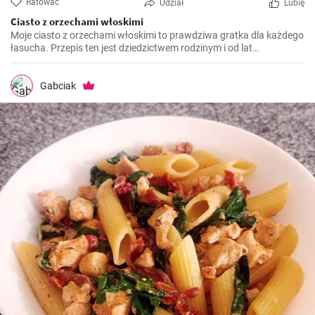
Ratować
Udział
Lubię
Ciasto z orzechami włoskimi
Moje ciasto z orzechami włoskimi to prawdziwa gratka dla każdego
łasucha. Przepis ten jest dziedzictwem rodzinym i od lat
przygotowuję go na różne okazje, niezależnie od pory roku. To
ciasto jest niezwykle aromatyczne, pyszne i rozpływa się w ustach.
Jest również idealnym połączeniem chrupiących orzechów
Gabciak
włoskich i delikatnego biszkoptu.