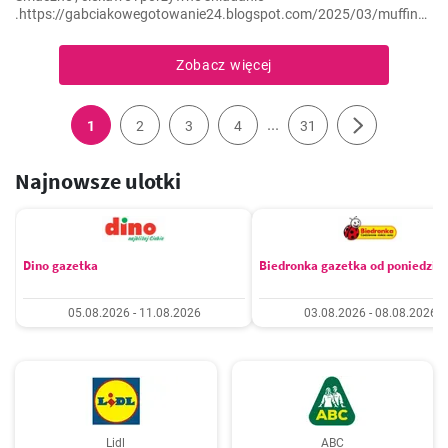
.https://gabciakowegotowanie24.blogspot.com/2025/03/muffinki-
jajeczne-z-szynka-i-warzywami.html
Zobacz więcej
...
1
2
3
4
31
Najnowsze ulotki
Dino gazetka
Biedronka gazetka od poniedzia
05.08.2026 - 11.08.2026
03.08.2026 - 08.08.2026
Lidl
ABC