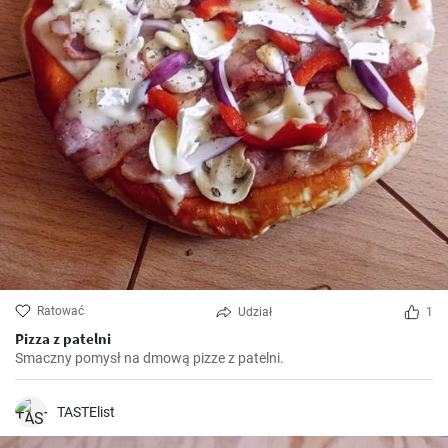
Ratować
Udział
1
Pizza z patelni
Smaczny pomysł na dmową pizze z patelni.
TASTElist