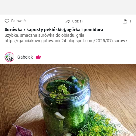
Ratować
Udział
1
Surówka z kapusty pekińskiej,ogórka i pomidora
Szybka, smaczna surówka do obiadu, grila.
https://gabciakowegotowanie24.blogspot.com/2025/07/surowka-
z-kapusty-pekinskiejogorka-i.html
Gabciak