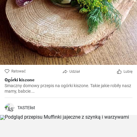
Ratować
Udział
Lubię
Ogórki kiszone
Smaczny domowy przepis na ogórki kiszone. Takie jakie robiły nasz
mamy, babcie.
https://gabciakowegotowanie24.blogspot.com/2025/06/ogorki-
kiszone.html
TASTElist