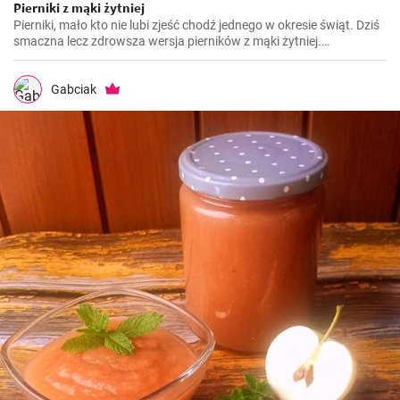
Pierniki z mąki żytniej
Pierniki, mało kto nie lubi zjeść chodź jednego w okresie świąt. Dziś
smaczna lecz zdrowsza wersja pierników z mąki żytniej.
https://gabciakowegotowanie24.blogspot.com/2023/12/pierniki-z-
maki-zytniej.html
Gabciak