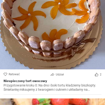
Ratować
Udział
2
Nieupieczony tort owocowy
Przygotowanie kroku 0: Na dno i boki tortu kładziemy biszkopty.
Śmietankę miksujemy z twarogiem i cukrem i układamy na
biszkoptach, gdzie pomiędzy nimi dodajemy owoce. Wkładamy do
lodówki na co najmniej 5 godzin, aby stężał.