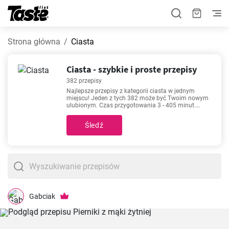
Strona główna
Ciasta
Ciasta - szybkie i proste przepisy
382 przepisy
Najlepsze przepisy z kategorii ciasta w jednym
miejscu! Jeden z tych 382 może być Twoim nowym
ulubionym. Czas przygotowania 3 - 405 minut.
Możesz znaleźć dokładny czas przygotowania
poniżej każdego przepisu. Dodatkowo, zobacz, ile
Śledź
porcji otrzymasz przy użyciu podanej ilości
składników Przepisy takie jak
Kruche ciasto
,
Chleb
,
Pyszne ciasto królewiec
,
Proziaki
należą do
najbardziej popularnych. Wypróbuj - Tobie też mogą
się spodobać!
Gabciak