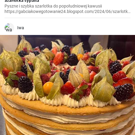
Szarlotka sypana
Pyszne i szybka szarlotka do popołudniowej kawusii
https://gabciakowegotowanie24.blogspot.com/2024/06/szarlotka-
sypana.html
Iwa