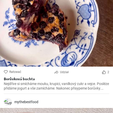
Ratować
Udział
2
Borůvková buchta
Nejdříve si smícháme mouku, krupici, vanilkový cukr a vejce. Posléze
přidáme jogurt a vše zamícháme. Nakonec přisypeme borůvky.
Vlijeme do mísy, která je vystlaná pečícím papírem a pečeme cca 25-
30 minut na 180 stupňů.
mythebestfood