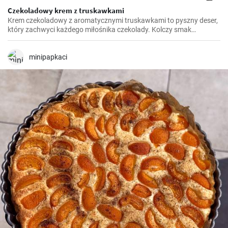
Czekoladowy krem z truskawkami
Krem czekoladowy z aromatycznymi truskawkami to pyszny deser,
który zachwyci każdego miłośnika czekolady. Kolczy smak
truskawek świeżo dojrzałych w letnim słońcu doskonale komponuje
się z głębokim smakiem ciemnej czekolady. To prawdziwa nutka
luksusu w Twojej kuchni. Tu prezentuję przepis na idealne
minipapkaci
połączenie tych dwóch składników. Łatwy do przygotowania, ale
efektowny podczas podawania, ten deser z pewnością stanie się
jednym z ulubionych przepisów w Twoim domu.