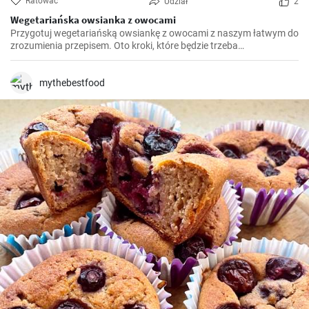
Ratować
Udział
2
Wegetariańska owsianka z owocami
Przygotuj wegetariańską owsiankę z owocami z naszym łatwym do
zrozumienia przepisem. Oto kroki, które będzie trzeba
przeprowadzić:
mythebestfood