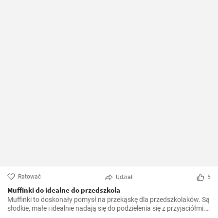
Ratować
Udział
5
Muffinki do idealne do przedszkola
Muffinki to doskonały pomysł na przekąskę dla przedszkolaków. Są
słodkie, małe i idealnie nadają się do podzielenia się z przyjaciółmi.
Ta prosta i smaczna receptura na muffinki do przedszkola z