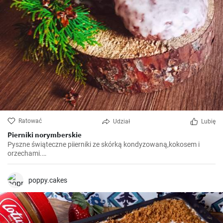
Ratować
Udział
Lubię
Pierniki norymberskie
Pyszne świąteczne piierniki ze skórką kondyzowaną,kokosem i
orzechami.
https://gabciakowegotowanie24.blogspot.com/2024/12/pierniki-
norymberskie.html
poppy.cakes