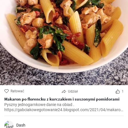
Ratować
Udział
1
Makaron po florencku z kurczakiem i suszonymi pomidorami
Pyszny jednogarnkowe danie na obiad .
https://gabciakowegotowanie24.blogspot.com/2021/04/makaron-
po-florencku-z-kurczakiem-i.html
Dash