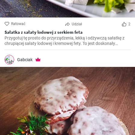
Ratować
Udział
2
Sałatka z sałaty lodowej z serkiem feta
Przygotuj tę prosto do przyrządzenia, lekką i odżywczą sałatkę z
chrupiącej sałaty lodowej i kremowej fety. To jest doskonały
dodatek do każdego posiłku i doskonale sprawdza się jako zdrowy
przekąsek w ciągu dnia.
Gabciak