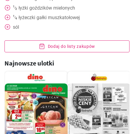
1
łyżki
goździków mielonych
⁄
2
1
łyżeczki
gałki muszkatołowej
⁄
4
sól
Dodaj do listy zakupów
Najnowsze ulotki