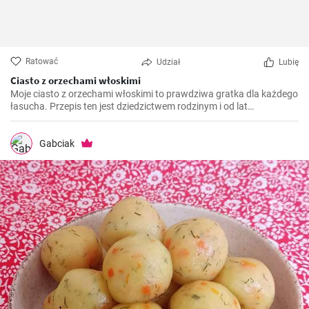
Ratować
Udział
Lubię
Ciasto z orzechami włoskimi
Moje ciasto z orzechami włoskimi to prawdziwa gratka dla każdego
łasucha. Przepis ten jest dziedzictwem rodzinym i od lat
przygotowuję go na różne okazje, niezależnie od pory roku. To
ciasto jest niezwykle aromatyczne, pyszne i rozpływa się w ustach.
Jest również idealnym połączeniem chrupiących orzechów
Gabciak
włoskich i delikatnego biszkoptu.