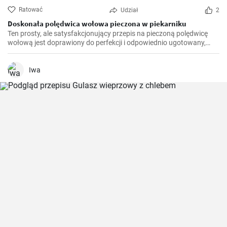
Ratować
Udział
2
Doskonała polędwica wołowa pieczona w piekarniku
Ten prosty, ale satysfakcjonujący przepis na pieczoną polędwicę
wołową jest doprawiony do perfekcji i odpowiednio ugotowany,
zapewniając soczysty i delikatny centralny element każdego
świątecznego posiłku.
Iwa