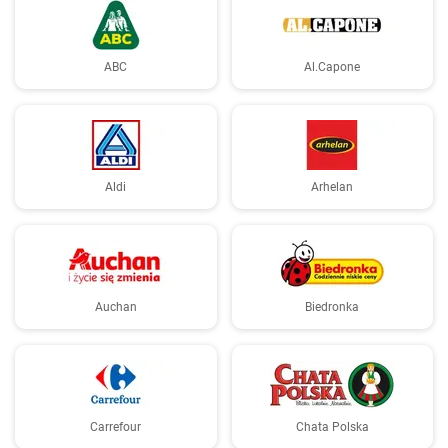
ABC
Al.Capone
Aldi
Arhelan
Auchan
Biedronka
Carrefour
Chata Polska