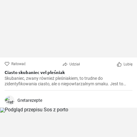
Ratować
Udział
Lubię
Ciasto skubaniec vel pleśniak
Skubaniec, zwany również pleśniakiem, to trudne do
zidentyfikowania ciasto, ale o niepowtarzalnym smaku. Jest to
tradycyjne, domowe ciasto drożdżowe, które w swojej formie
przypomina skubane drożdże. Wyjątkowo smaczne, miękkie i
puszyste, idealne na każdą okazję.
Gretarezepte