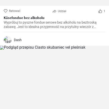
Ratować
Udział
1
Käsefondue bez alkoholu
Wypróbuj to pyszne fondue serowe bez alkoholu na beztroską
zabawę. Jest to idealna przyjemność na przytulny wieczór z
przyjaciółmi i rodziną. Podawaj je z ulubionymi dodatkami, takimi
jak chrupiący chleb, warzywa, a nawet owoce, dla
niezapomnianego kulinarnego doświadczenia.
Dash