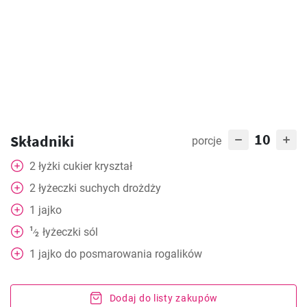
10
Składniki
porcje
2
łyżki
cukier kryształ
2
łyżeczki
suchych drożdży
1
jajko
1
łyżeczki
sól
⁄
2
1
jajko do posmarowania rogalików
Dodaj do listy zakupów