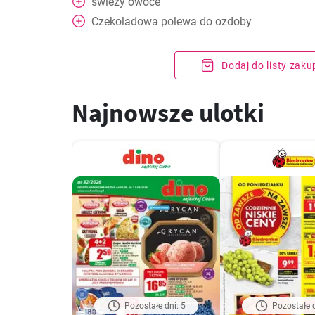
świeży
owoce
Czekoladowa polewa do ozdoby
Dodaj do listy zak
Najnowsze ulotki
Pozostałe dni: 5
Pozostałe d