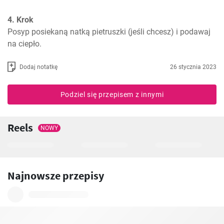
4. Krok
Posyp posiekaną natką pietruszki (jeśli chcesz) i podawaj 
na ciepło.
Dodaj notatkę
26 stycznia 2023
Podziel się przepisem z innymi
Reels
NOWY
Najnowsze przepisy