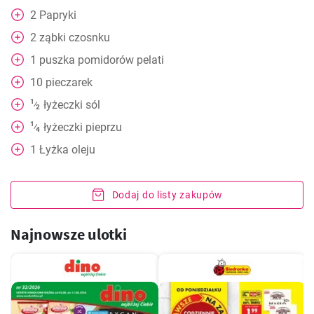
2
Papryki
2
ząbki czosnku
1
puszka pomidorów pelati
10
pieczarek
1
łyżeczki
sól
⁄
2
1
łyżeczki
pieprzu
⁄
4
1
Łyżka
oleju
Dodaj do listy zakupów
Najnowsze ulotki