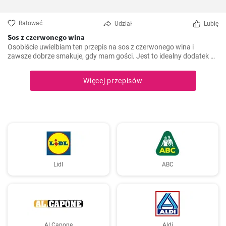
Ratować
Udział
Lubię
Sos z czerwonego wina
Osobiście uwielbiam ten przepis na sos z czerwonego wina i
zawsze dobrze smakuje, gdy mam gości. Jest to idealny dodatek do
wielu dań mięsnych, takich jak polędwica wołowa lub kotlety
jagnięce. Wymaga trochę cierpliwości, ale efekt końcowy jest
Więcej przepisów
doskonały.
Lidl
ABC
Al.Capone
Aldi