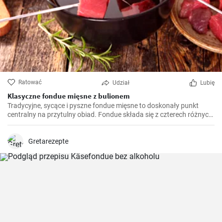
Ratować
Udział
Lubię
Klasyczne fondue mięsne z bulionem
Tradycyjne, sycące i pyszne fondue mięsne to doskonały punkt
centralny na przytulny obiad. Fondue składa się z czterech różnych
rodzajów mięsa, podawanego wspólnie z aromatycznym sosem do
maczania. Ciesz się tą towarzyską potrawą z rodziną i przyjaciółmi.
Gretarezepte