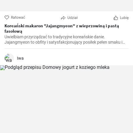
Ratować
Udział
Lubię
Koreański makaron "Jajangmyeon" z wieprzowiną i pastą
fasolową
Uwielbiam przyrządzać to tradycyjne koreańskie danie.
Jajangmyeon to obfity i satysfakcjonujący posiłek pełen smaku i
komfortu. Nauczyłam się tego przepisu podczas mojego pobytu w
Korei Południowej. To naprawdę interesujące zobaczyć, jak proste
składniki można przekształcić w danie pełne głębi i charakteru.
Iwa
Przytulenie w misce, jeśli wolisz.