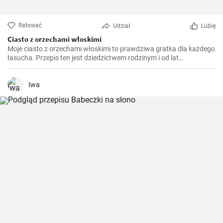
Ratować
Udział
Lubię
Ciasto z orzechami włoskimi
Moje ciasto z orzechami włoskimi to prawdziwa gratka dla każdego
łasucha. Przepis ten jest dziedzictwem rodzinym i od lat
przygotowuję go na różne okazje, niezależnie od pory roku. To
ciasto jest niezwykle aromatyczne, pyszne i rozpływa się w ustach.
Jest również idealnym połączeniem chrupiących orzechów
Iwa
włoskich i delikatnego biszkoptu.