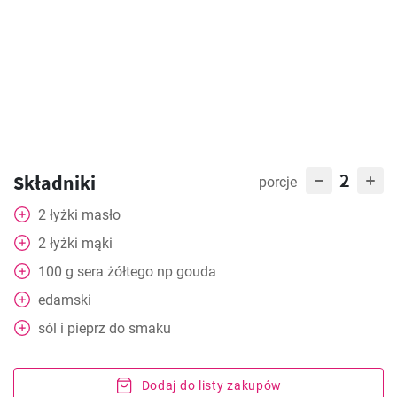
2
Składniki
porcje
2
łyżki
masło
2
łyżki
mąki
100
g
sera żółtego np gouda
edamski
sól i pieprz do smaku
Dodaj do listy zakupów