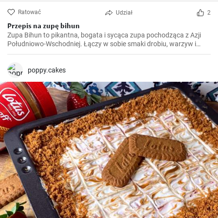
Ratować
Udział
2
Przepis na zupę bihun
Zupa Bihun to pikantna, bogata i sycąca zupa pochodząca z Azji
Południowo-Wschodniej. Łączy w sobie smaki drobiu, warzyw i
makaronu ryżowego w jednym garnku. Przygotowujemy ją w domu
co tydzień.
poppy.cakes