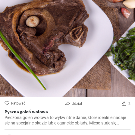
Ratować
Udział
2
Pyszna goleń wołowa
Pieczona goleń wołowa to wykwintne danie, które idealnie nadaje
się na specjalne okazje lub eleganckie obiady. Mięso staje się
miękkie i soczyste po długim pieczeniu, a aromatyczny sos
podkreśla jego smak. Smacznego!