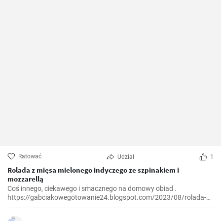
Ratować
Udział
1
Rolada z mięsa mielonego indyczego ze szpinakiem i
mozzarellą
Coś innego, ciekawego i smacznego na domowy obiad .
https://gabciakowegotowanie24.blogspot.com/2023/08/rolada-z-
miesa-mielonego-indyczego-ze.html