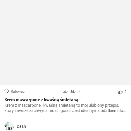
Ratować
Udział
2
Krem mascarpone z kwaśną śmietaną
Krem z mascarpone i kwaśną śmietaną to mój ulubiony przepis,
który zawsze zachwyca moich gości. Jest idealnym dodatkiem do
wielu deserów, takich jak tiramisu, ale świetnie komponuje się
również z tartami owocowymi.
Dash