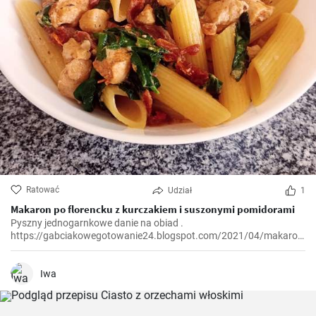
Ratować
Udział
1
Makaron po florencku z kurczakiem i suszonymi pomidorami
Pyszny jednogarnkowe danie na obiad .
https://gabciakowegotowanie24.blogspot.com/2021/04/makaron-
po-florencku-z-kurczakiem-i.html
Iwa