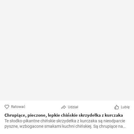
Ratować
Udział
Lubię
Chrupiące, pieczone, lepkie chińskie skrzydełka z kurczaka
Te słodko-pikantne chińskie skrzydełka z kurczaka są nieodparcie
pyszne, wzbogacone smakami kuchni chińskiej. Są chrupiące na
zewnątrz, a jednocześnie soczyste w środku. Idealne jako dodatek