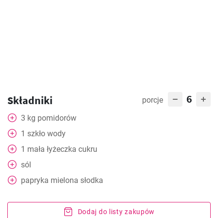
6
Składniki
porcje
3
kg
pomidorów
1
szkło
wody
1
mała
łyżeczka cukru
sól
papryka mielona słodka
Dodaj do listy zakupów