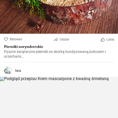
Ratować
Udział
Lubię
Pierniki norymberskie
Pyszne świąteczne piierniki ze skórką kondyzowaną,kokosem i
orzechami.
https://gabciakowegotowanie24.blogspot.com/2024/12/pierniki-
norymberskie.html
Iwa