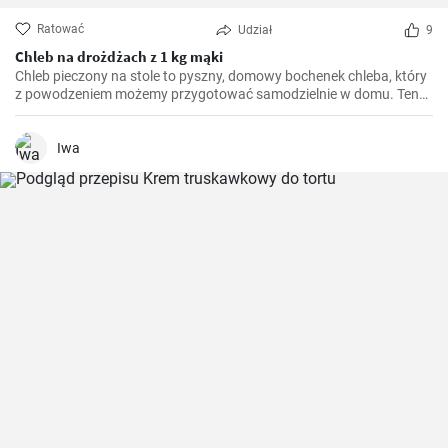
Ratować
Udział
9
Chleb na drożdżach z 1 kg mąki
Chleb pieczony na stole to pyszny, domowy bochenek chleba, który
z powodzeniem możemy przygotować samodzielnie w domu. Ten
prosty przepis nie wymaga nawet używania piekarnika, a cały
proces odbywa się na naszym stole. Warto spróbować
samodzielnie upiec chleb - jest świeży, aromatyczny i ma wyjątkowy
Iwa
smak.