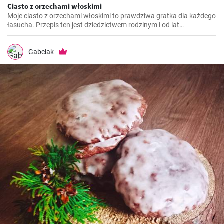
Ciasto z orzechami włoskimi
Moje ciasto z orzechami włoskimi to prawdziwa gratka dla każdego
łasucha. Przepis ten jest dziedzictwem rodzinym i od lat
przygotowuję go na różne okazje, niezależnie od pory roku. To
ciasto jest niezwykle aromatyczne, pyszne i rozpływa się w ustach.
Jest również idealnym połączeniem chrupiących orzechów
Gabciak
włoskich i delikatnego biszkoptu.