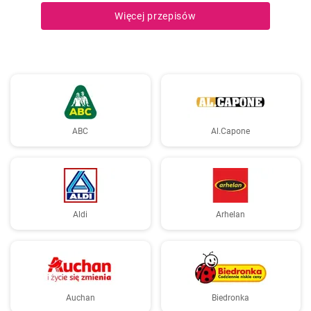
do posiłku lub samodzielna przekąska, te skrzydełka nie zawiodą!
Więcej przepisów
ABC
Al.Capone
Aldi
Arhelan
Auchan
Biedronka