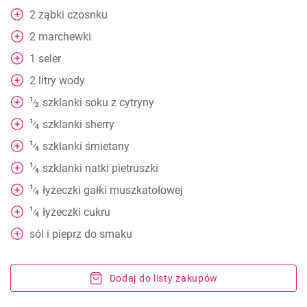
2
ząbki czosnku
2
marchewki
1
seler
2
litry wody
1
szklanki soku z cytryny
⁄
2
1
szklanki sherry
⁄
4
1
szklanki śmietany
⁄
4
1
szklanki natki pietruszki
⁄
4
1
łyżeczki gałki muszkatołowej
⁄
4
1
łyżeczki cukru
⁄
4
sól i pieprz do smaku
Dodaj do listy zakupów