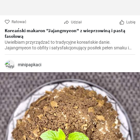
Ratować
Udział
Lubię
Koreański makaron "Jajangmyeon" z wieprzowiną i pastą
fasolową
Uwielbiam przyrządzać to tradycyjne koreańskie danie.
Jajangmyeon to obfity i satysfakcjonujący posiłek pełen smaku i
komfortu. Nauczyłam się tego przepisu podczas mojego pobytu w
Korei Południowej. To naprawdę interesujące zobaczyć, jak proste
składniki można przekształcić w danie pełne głębi i charakteru.
minipapkaci
Przytulenie w misce, jeśli wolisz.