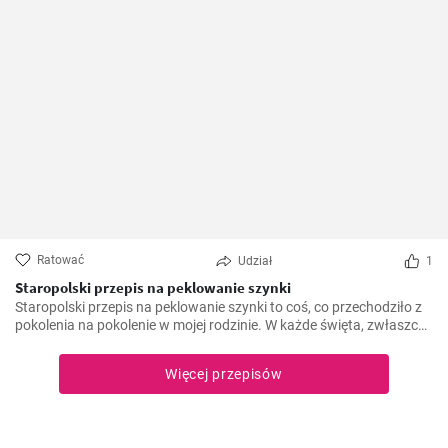
Ratować
Udział
1
Staropolski przepis na peklowanie szynki
Staropolski przepis na peklowanie szynki to coś, co przechodziło z
pokolenia na pokolenie w mojej rodzinie. W każde święta, zwłaszcza
Wielkanocne, stawialiśmy na stole własnoręcznie przygotowaną
szynkę.
Więcej przepisów