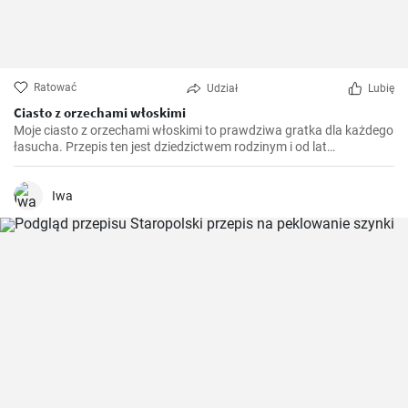
Ratować
Udział
Lubię
Ciasto z orzechami włoskimi
Moje ciasto z orzechami włoskimi to prawdziwa gratka dla każdego
łasucha. Przepis ten jest dziedzictwem rodzinym i od lat
przygotowuję go na różne okazje, niezależnie od pory roku. To
ciasto jest niezwykle aromatyczne, pyszne i rozpływa się w ustach.
Jest również idealnym połączeniem chrupiących orzechów
Iwa
włoskich i delikatnego biszkoptu.