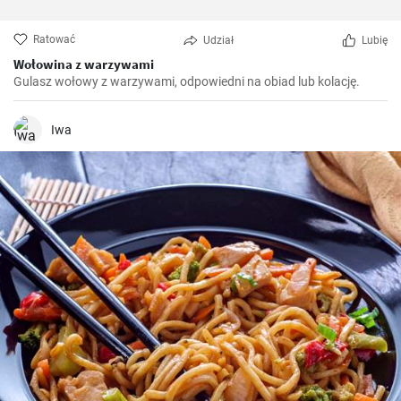
Ratować
Udział
Lubię
Wołowina z warzywami
Gulasz wołowy z warzywami, odpowiedni na obiad lub kolację.
Iwa