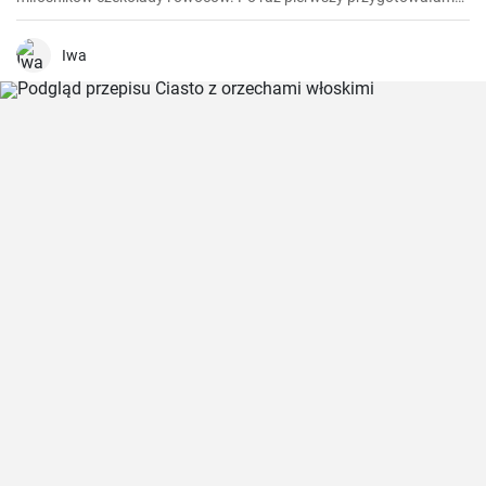
ten przepis kilka lat temu, kiedy szukałam lekkiego, ale słodkiego i
czekoladowego deseru. Od tego czasu są one zdecydowanym
faworytem na moich przyjęciach i absolutnym hitem wśród moich
Iwa
gości.