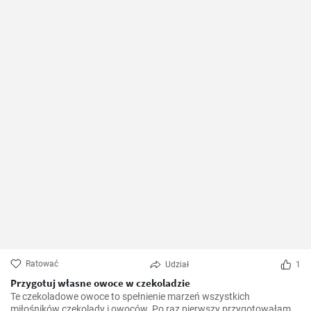
Ratować
Udział
1
Przygotuj własne owoce w czekoladzie
Te czekoladowe owoce to spełnienie marzeń wszystkich
miłośników czekolady i owoców. Po raz pierwszy przygotowałam