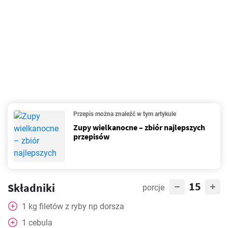
Przepis można znaleźć w tym artykule
Zupy wielkanocne – zbiór najlepszych
przepisów
15
Składniki
porcje
1
kg
filetów z ryby np dorsza
1
cebula