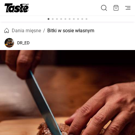
Dania mięsne
Bitki w sosie własnym
DR_ED