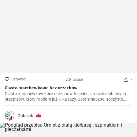
Ratować
Udział
7
Ciasto marchewkowe bez orzechów
Ciasto marchewkowe bez orzechów to jeden z moich ulubionych
przepisów, który robiłam już kilka razy. Jest smaczne, soczyste,
proste i idealne dla tych, którzy nie mogą lub nie chcą spożywać
orzechów. Przygotowanie nie jest trudne, a efekt jest tego wart.
Gabciak