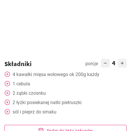
4
Składniki
porcje
4
kawałki mięsa wołowego ok 200g każdy
1
cebula
2
ząbki czosnku
2
łyżki
posiekanej natki pietruszki
sól i pieprz do smaku
Dodaj do listy zakupów