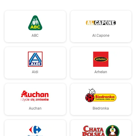
ABC
Al.Capone
Aldi
Arhelan
Auchan
Biedronka