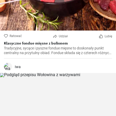
Ratować
Udział
Lubię
Klasyczne fondue mięsne z bulionem
Tradycyjne, sycące i pyszne fondue mięsne to doskonały punkt
centralny na przytulny obiad. Fondue składa się z czterech różnych
rodzajów mięsa, podawanego wspólnie z aromatycznym sosem do
maczania. Ciesz się tą towarzyską potrawą z rodziną i przyjaciółmi.
Iwa