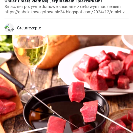
Omlet z białą kiełbasą , szpinakiem i pieczarkami
Smaczne i pożywne domowe śniadanie z ciekawym nadzieniem .
https://gabciakowegotowanie24.blogspot.com/2024/12/omlet-z-
biaa-kiebasa-szpinakiem-i.html
Gretarezepte