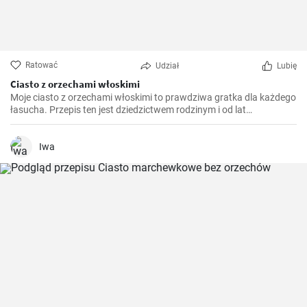
Ratować
Udział
Lubię
Ciasto z orzechami włoskimi
Moje ciasto z orzechami włoskimi to prawdziwa gratka dla każdego
łasucha. Przepis ten jest dziedzictwem rodzinym i od lat
przygotowuję go na różne okazje, niezależnie od pory roku. To
ciasto jest niezwykle aromatyczne, pyszne i rozpływa się w ustach.
Jest również idealnym połączeniem chrupiących orzechów
Iwa
włoskich i delikatnego biszkoptu.