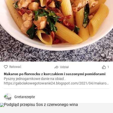
Ratować
Udział
1
Makaron po florencku z kurczakiem i suszonymi pomidorami
Pyszny jednogarnkowe danie na obiad .
https://gabciakowegotowanie24.blogspot.com/2021/04/makaron-
po-florencku-z-kurczakiem-i.html
Gretarezepte