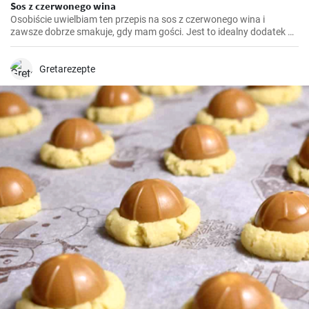
Sos z czerwonego wina
Osobiście uwielbiam ten przepis na sos z czerwonego wina i
zawsze dobrze smakuje, gdy mam gości. Jest to idealny dodatek do
wielu dań mięsnych, takich jak polędwica wołowa lub kotlety
jagnięce. Wymaga trochę cierpliwości, ale efekt końcowy jest
doskonały.
Gretarezepte