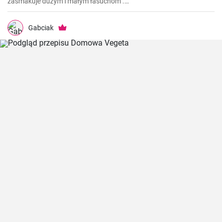
zasmakuje dużym i małym łasuchom .
https://gabciakowegotowanie24.blogspot.com/2024/10/zupa-
pomidorowa-z-ryzem.html
Gabciak