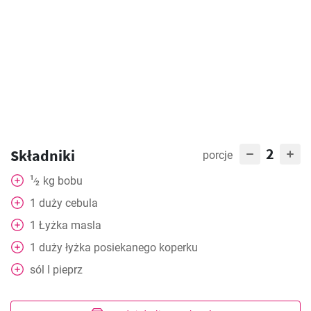
2
Składniki
porcje
1
kg
bobu
⁄
2
1
duży
cebula
1
Łyżka
masla
1
duży
łyżka posiekanego koperku
sól
I pieprz