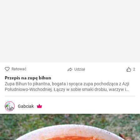
Ratować
Udział
2
Przepis na zupę bihun
Zupa Bihun to pikantna, bogata i sycąca zupa pochodząca z Azji
Południowo-Wschodniej. Łączy w sobie smaki drobiu, warzyw i
makaronu ryżowego w jednym garnku. Przygotowujemy ją w domu
co tydzień.
Gabciak