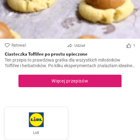
Ratować
Udział
1
Ciasteczka Toffifee po prostu upieczone
Ten przepis to prawdziwa gratka dla wszystkich miłośników
Toffifee i herbatników. Po kilku eksperymentach znalazłam idealne
połączenie, które doskonale łączy smak Toffifee z herbatnikami.
Radość i komplementy, które otrzymałam, gdy przygotowałam i
Więcej przepisów
podałam ten przepis po raz pierwszy, są po prostu bezcenne.
Zawsze będzie to mój ulubiony słodycz na przyjęcia i święta.
Lidl