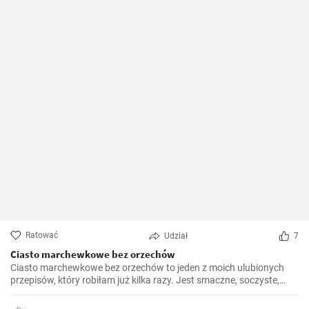
Ratować
Udział
7
Ciasto marchewkowe bez orzechów
Ciasto marchewkowe bez orzechów to jeden z moich ulubionych
przepisów, który robiłam już kilka razy. Jest smaczne, soczyste,
proste i idealne dla tych, którzy nie mogą lub nie chcą spożywać
orzechów. Przygotowanie nie jest trudne, a efekt jest tego wart.