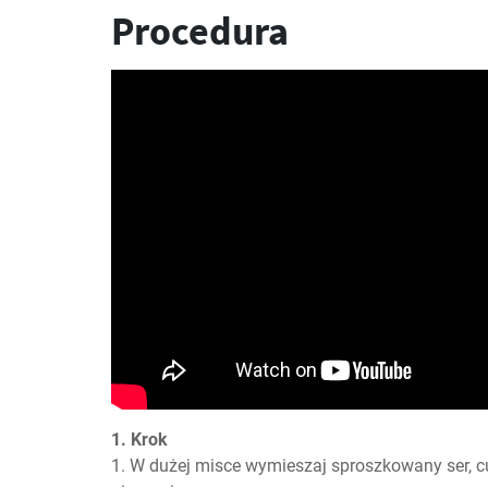
Procedura
1. Krok
1. W dużej misce wymieszaj sproszkowany ser, cuk