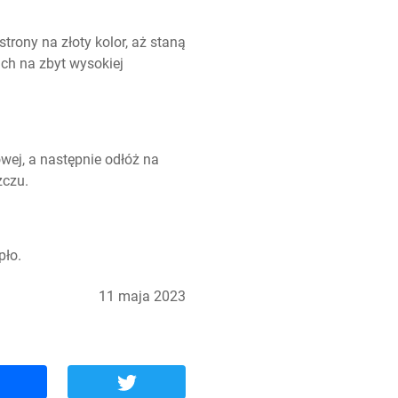
trony na złoty kolor, aż staną 
ich na zbyt wysokiej 
wej, a następnie odłóż na 
zczu.
pło.
11 maja 2023