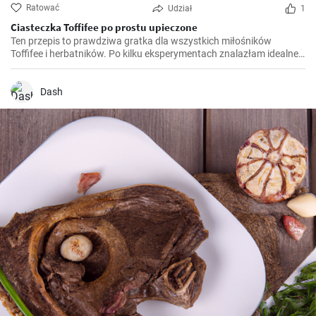
Ratować
Udział
1
Ciasteczka Toffifee po prostu upieczone
Ten przepis to prawdziwa gratka dla wszystkich miłośników
Toffifee i herbatników. Po kilku eksperymentach znalazłam idealne
połączenie, które doskonale łączy smak Toffifee z herbatnikami.
Radość i komplementy, które otrzymałam, gdy przygotowałam i
podałam ten przepis po raz pierwszy, są po prostu bezcenne.
Dash
Zawsze będzie to mój ulubiony słodycz na przyjęcia i święta.