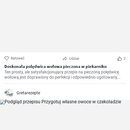
Ratować
Udział
2
Doskonała polędwica wołowa pieczona w piekarniku
Ten prosty, ale satysfakcjonujący przepis na pieczoną polędwicę
wołową jest doprawiony do perfekcji i odpowiednio ugotowany,
zapewniając soczysty i delikatny centralny element każdego
świątecznego posiłku.
Gretarezepte