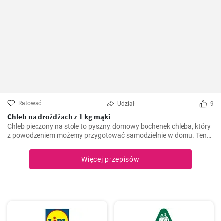
Ratować
Udział
9
Chleb na drożdżach z 1 kg mąki
Chleb pieczony na stole to pyszny, domowy bochenek chleba, który
z powodzeniem możemy przygotować samodzielnie w domu. Ten
prosty przepis nie wymaga nawet używania piekarnika, a cały
proces odbywa się na naszym stole. Warto spróbować
Więcej przepisów
samodzielnie upiec chleb - jest świeży, aromatyczny i ma wyjątkowy
smak.