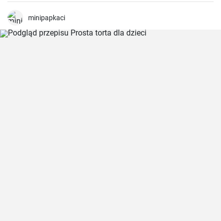
ten przepis kilka lat temu, kiedy szukałam lekkiego, ale słodkiego i
czekoladowego deseru. Od tego czasu są one zdecydowanym
faworytem na moich przyjęciach i absolutnym hitem wśród moich
minipapkaci
gości.