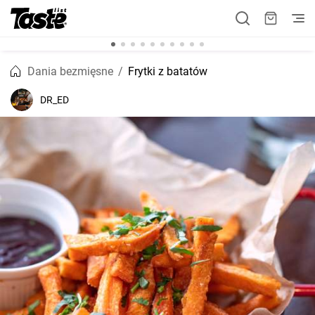
Dania bezmięsne
Frytki z batatów
DR_ED