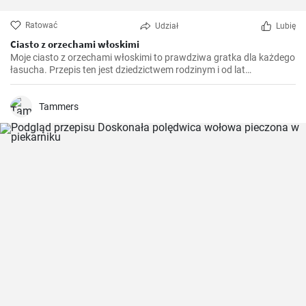
Ratować
Udział
Lubię
Ciasto z orzechami włoskimi
Moje ciasto z orzechami włoskimi to prawdziwa gratka dla każdego
łasucha. Przepis ten jest dziedzictwem rodzinym i od lat
przygotowuję go na różne okazje, niezależnie od pory roku. To
ciasto jest niezwykle aromatyczne, pyszne i rozpływa się w ustach.
Jest również idealnym połączeniem chrupiących orzechów
Tammers
włoskich i delikatnego biszkoptu.