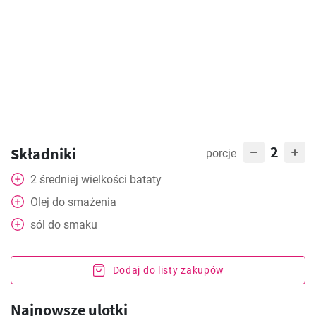
2
Składniki
porcje
2
średniej wielkości bataty
Olej do smażenia
sól do smaku
Dodaj do listy zakupów
Najnowsze ulotki