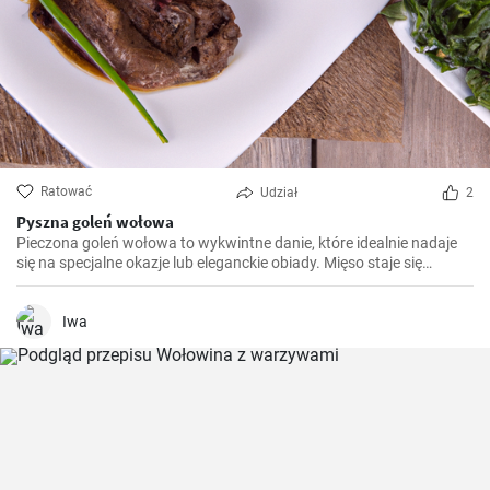
Ratować
Udział
2
Pyszna goleń wołowa
Pieczona goleń wołowa to wykwintne danie, które idealnie nadaje
się na specjalne okazje lub eleganckie obiady. Mięso staje się
miękkie i soczyste po długim pieczeniu, a aromatyczny sos
podkreśla jego smak. Smacznego!
Iwa