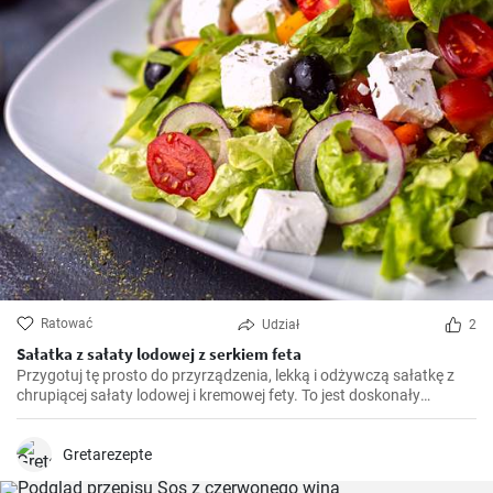
Ratować
Udział
2
Sałatka z sałaty lodowej z serkiem feta
Przygotuj tę prosto do przyrządzenia, lekką i odżywczą sałatkę z
chrupiącej sałaty lodowej i kremowej fety. To jest doskonały
dodatek do każdego posiłku i doskonale sprawdza się jako zdrowy
przekąsek w ciągu dnia.
Gretarezepte