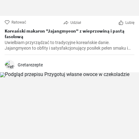
Ratować
Udział
Lubię
Koreański makaron "Jajangmyeon" z wieprzowiną i pastą
fasolową
Uwielbiam przyrządzać to tradycyjne koreańskie danie.
Jajangmyeon to obfity i satysfakcjonujący posiłek pełen smaku i
komfortu. Nauczyłam się tego przepisu podczas mojego pobytu w
Korei Południowej. To naprawdę interesujące zobaczyć, jak proste
składniki można przekształcić w danie pełne głębi i charakteru.
Gretarezepte
Przytulenie w misce, jeśli wolisz.