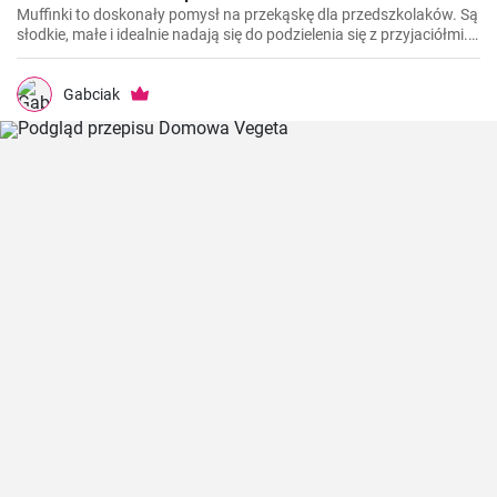
Muffinki to doskonały pomysł na przekąskę dla przedszkolaków. Są
słodkie, małe i idealnie nadają się do podzielenia się z przyjaciółmi.
Ta prosta i smaczna receptura na muffinki do przedszkola z
pewnością przypadnie do gustu dzieciom i dorosłym.
Gabciak