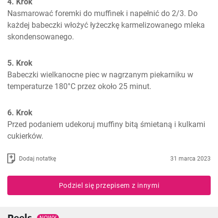
4. Krok
Nasmarować foremki do muffinek i napełnić do 2/3. Do 
każdej babeczki włożyć łyżeczkę karmelizowanego mleka 
skondensowanego.
5. Krok
Babeczki wielkanocne piec w nagrzanym piekarniku w 
temperaturze 180°C przez około 25 minut.
6. Krok
Przed podaniem udekoruj muffiny bitą śmietaną i kulkami 
cukierków.
Dodaj notatkę
31 marca 2023
Podziel się przepisem z innymi
Reels