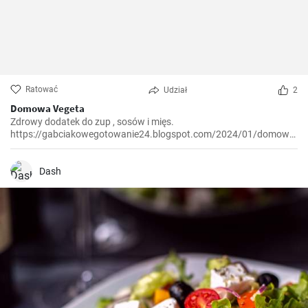
Ratować
Udział
2
Domowa Vegeta
Zdrowy dodatek do zup , sosów i mięs.
https://gabciakowegotowanie24.blogspot.com/2024/01/domowa-
vegeta.html
Dash