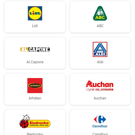
Lidl
ABC
Al.Capone
Aldi
Arhelan
Auchan
Biedronka
Carrefour