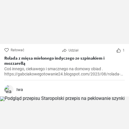
Ratować
Udział
1
Rolada z mięsa mielonego indyczego ze szpinakiem i
mozzarellą
Coś innego, ciekawego i smacznego na domowy obiad .
https://gabciakowegotowanie24.blogspot.com/2023/08/rolada-z-
miesa-mielonego-indyczego-ze.html
Iwa