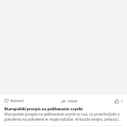
Ratować
Udział
1
Staropolski przepis na peklowanie szynki
Staropolski przepis na peklowanie szynki to coś, co przechodziło z
pokolenia na pokolenie w mojej rodzinie. W każde święta, zwłaszcza
Wielkanocne, stawialiśmy na stole własnoręcznie przygotowaną