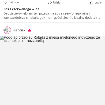
Ratować
Udział
Lubię
Sos z czerwonego wina
Osobiście uwielbiam ten przepis na sos z czerwonego wina i
zawsze dobrze smakuje, gdy mam gości. Jest to idealny dodatek do
wielu dań mięsnych, takich jak polędwica wołowa lub kotlety
jagnięce. Wymaga trochę cierpliwości, ale efekt końcowy jest
doskonały.
Gabciak