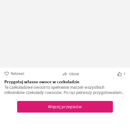
Ratować
Udział
1
Przygotuj własne owoce w czekoladzie
Te czekoladowe owoce to spełnienie marzeń wszystkich
miłośników czekolady i owoców. Po raz pierwszy przygotowałam
ten przepis kilka lat temu, kiedy szukałam lekkiego, ale słodkiego i
czekoladowego deseru. Od tego czasu są one zdecydowanym
Więcej przepisów
faworytem na moich przyjęciach i absolutnym hitem wśród moich
gości.