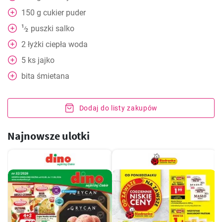
150
g
cukier puder
1
puszki
salko
⁄
2
2
łyżki
ciepła woda
5
ks
jajko
bita śmietana
Dodaj do listy zakupów
Najnowsze ulotki