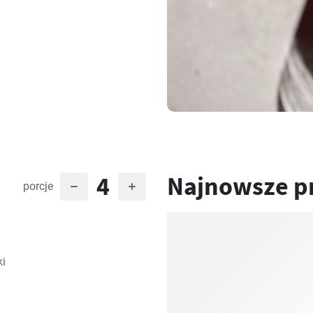
4
Najnowsze p
porcje
ki