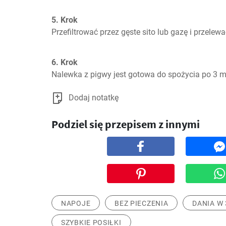
5. Krok
Przefiltrować przez gęste sito lub gazę i przelew
6. Krok
Nalewka z pigwy jest gotowa do spożycia po 3 m
Dodaj notatkę
Podziel się przepisem z innymi
NAPOJE
BEZ PIECZENIA
DANIA W 
SZYBKIE POSIŁKI