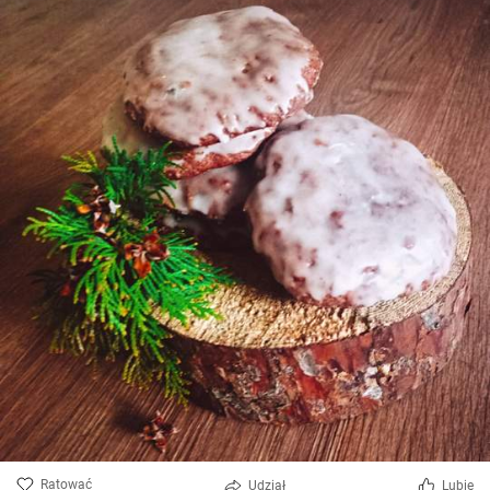
Ratować
Udział
Lubię