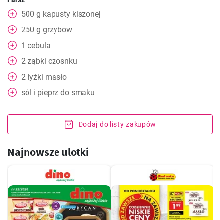
Farsz
500
g
kapusty kiszonej
250
g
grzybów
1
cebula
2
ząbki czosnku
2
łyżki
masło
sól i pieprz do smaku
Dodaj do listy zakupów
Najnowsze ulotki