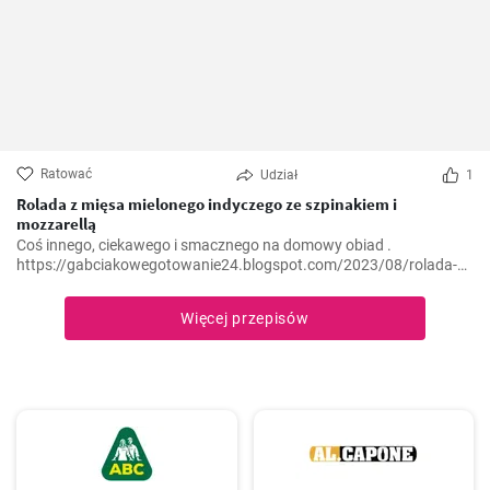
Ratować
Udział
1
Rolada z mięsa mielonego indyczego ze szpinakiem i
mozzarellą
Coś innego, ciekawego i smacznego na domowy obiad .
https://gabciakowegotowanie24.blogspot.com/2023/08/rolada-z-
miesa-mielonego-indyczego-ze.html
Więcej przepisów