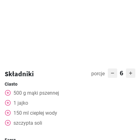
6
Składniki
porcje
Ciasto
500
g
mąki pszennej
1
jajko
150
ml
ciepłej wody
szczypta soli