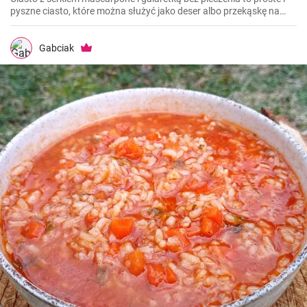
pyszne ciasto, które można służyć jako deser albo przekąskę na
różne okazje. Krem z serka mascarpone dodaje ciastu kremowej
konsystencji, a galaretka naszpikowana owocami dodaje mu koloru
i słodkości.
Gabciak