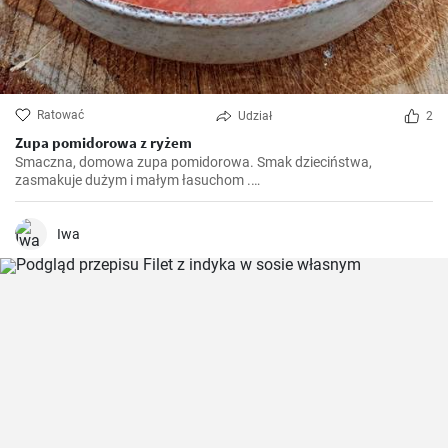
Ratować
Udział
2
Zupa pomidorowa z ryżem
Smaczna, domowa zupa pomidorowa. Smak dzieciństwa,
zasmakuje dużym i małym łasuchom .
https://gabciakowegotowanie24.blogspot.com/2024/10/zupa-
pomidorowa-z-ryzem.html
Iwa