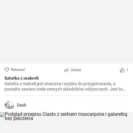
Ratować
Udział
1
Sałatka z makreli
Sałatka z makreli jest smaczna i szybka do przygotowania, a
ponadto zawiera wiele cennych składników odżywczych. Jest to
idealne danie na szybki lunch, ale również sprawdzi się jako
przystawka podczas większych spotkań.
Dash