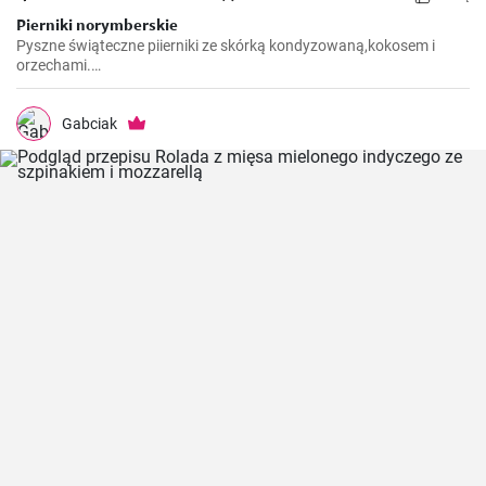
Pierniki norymberskie
Pyszne świąteczne piierniki ze skórką kondyzowaną,kokosem i
orzechami.
https://gabciakowegotowanie24.blogspot.com/2024/12/pierniki-
norymberskie.html
Gabciak