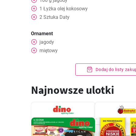
100
g
jagody
1
Łyżka
olej kokosowy
2
Sztuka
Daty
Ornament
jagody
miętowy
Dodaj do listy zak
Najnowsze ulotki