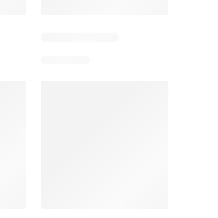
Pozostałe dni: 6
Pozostałe dni: 2
Stokrotka gazetka
Netto gazetka od poniedziałku
26
06.08.2026 - 12.08.2026
03.08.2026 - 08.08.2026