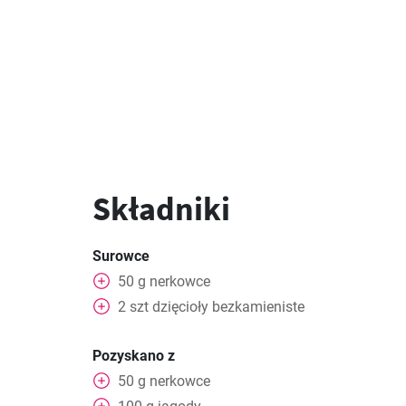
Składniki
Surowce
50
g
nerkowce
2
szt
dzięcioły bezkamieniste
Pozyskano z
50
g
nerkowce