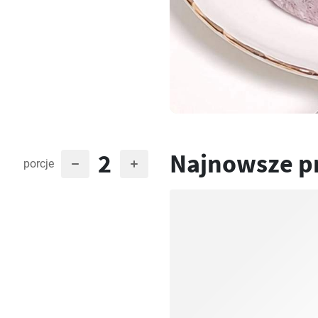
2
Najnowsze p
porcje