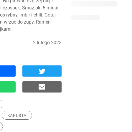
a patelni rozgrzej olej i 
 i czosnek. Smaż ok. 5 minut 
rybny, imbir i chili. Gotuj 
ron wrzuć do zupy. Ramen 
jkami.
2 lutego 2023
KAPUSTA