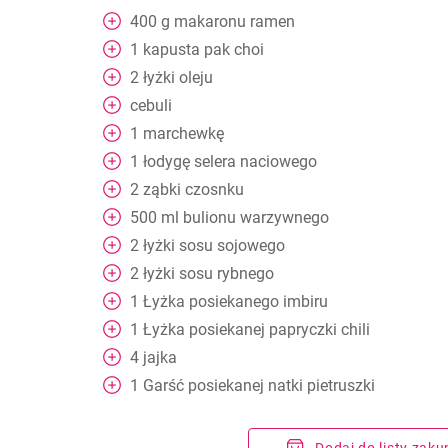
400
g
makaronu ramen
1
kapusta pak choi
2
łyżki
oleju
cebuli
1
marchewkę
1
łodygę selera naciowego
2
ząbki czosnku
500
ml
bulionu warzywnego
2
łyżki
sosu sojowego
2
łyżki
sosu rybnego
1
Łyżka
posiekanego imbiru
1
Łyżka
posiekanej papryczki chili
4
jajka
1
Garść
posiekanej natki pietruszki