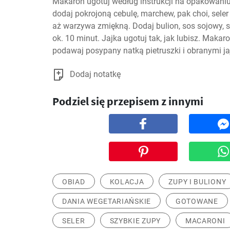
Makaron ugotuj według instrukcji na opakowaniu. N
dodaj pokrojoną cebulę, marchew, pak choi, seler
aż warzywa zmiękną. Dodaj bulion, sos sojowy, sos 
ok. 10 minut. Jajka ugotuj tak, jak lubisz. Maka
podawaj posypany natką pietruszki i obranymi ja
Dodaj notatkę
Podziel się przepisem z innymi
OBIAD
KOLACJA
ZUPY I BULIONY
DANIA WEGETARIAŃSKIE
GOTOWANE
SELER
SZYBKIE ZUPY
MACARONI