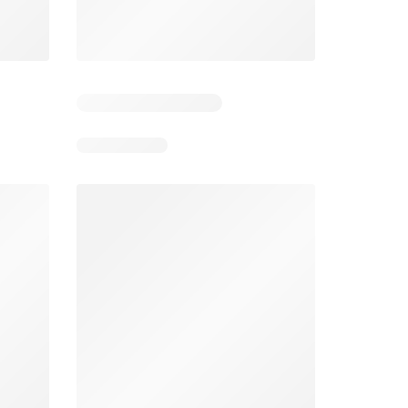
Pozostałe dni: 7
Pozostałe dni: 3
Stokrotka gazetka
Netto gazetka od poniedziałku
26
06.08.2026 - 12.08.2026
03.08.2026 - 08.08.2026