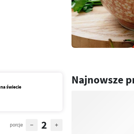
Najnowsze p
 na świecie
2
porcje