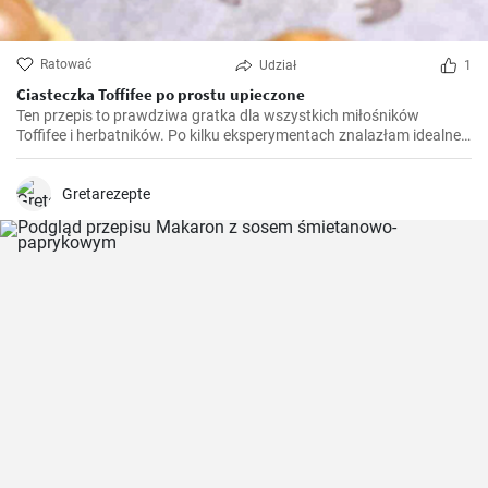
Ratować
Udział
1
Ciasteczka Toffifee po prostu upieczone
Ten przepis to prawdziwa gratka dla wszystkich miłośników
Toffifee i herbatników. Po kilku eksperymentach znalazłam idealne
połączenie, które doskonale łączy smak Toffifee z herbatnikami.
Radość i komplementy, które otrzymałam, gdy przygotowałam i
podałam ten przepis po raz pierwszy, są po prostu bezcenne.
Gretarezepte
Zawsze będzie to mój ulubiony słodycz na przyjęcia i święta.