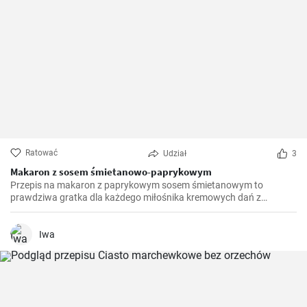
Ratować
Udział
3
Makaron z sosem śmietanowo-paprykowym
Przepis na makaron z paprykowym sosem śmietanowym to
prawdziwa gratka dla każdego miłośnika kremowych dań z
makaronem. Po raz pierwszy odkryłam go podczas podróży do
Włoch i od tamtej pory jest to ulubione danie w mojej kuchni.
Połączenie słodkiej papryki, kremowego sosu i aromatycznego
Iwa
makaronu jest wyjątkowe i nieporównywalne. Czasami dodaję
prażone orzeszki piniowe, aby zwiększyć teksturę i smak.