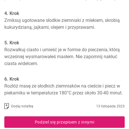
4. Krok
Zmiksuj ugotowane słodkie ziemniaki z mlekiem, skrobią 
kukurydzianą, jajkami, olejem i przyprawami.
5. Krok
Rozwałkuj ciasto i umieść je w formie do pieczenia, którą 
wcześniej wysmarowałeś masłem. Nie zapomnij nakłuć 
ciasta widelcem.
6. Krok
Rozłóż masę ze słodkich ziemniaków na cieście i piecz w 
piekarniku w temperaturze 180°C przez około 30-40 minut.
Dodaj notatkę
13 listopada 2023
Podziel się przepisem z innymi