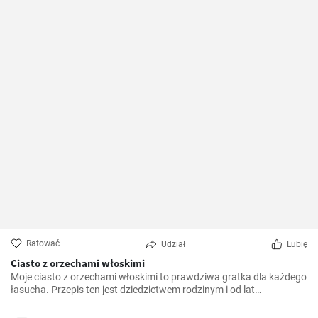
Ratować
Udział
Lubię
Ciasto z orzechami włoskimi
Moje ciasto z orzechami włoskimi to prawdziwa gratka dla każdego
łasucha. Przepis ten jest dziedzictwem rodzinym i od lat
przygotowuję go na różne okazje, niezależnie od pory roku. To
ciasto jest niezwykle aromatyczne, pyszne i rozpływa się w ustach.