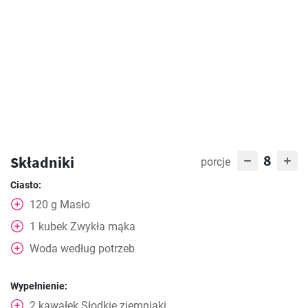
8
Składniki
porcje
Ciasto:
120
g
Masło
1
kubek
Zwykła mąka
Woda według potrzeb
Wypełnienie:
2
kawałek
Słodkie ziemniaki