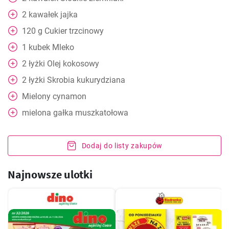
2
kawałek
jajka
120
g
Cukier trzcinowy
1
kubek
Mleko
2
łyżki
Olej kokosowy
2
łyżki
Skrobia kukurydziana
Mielony cynamon
mielona gałka muszkatołowa
Dodaj do listy zakupów
Najnowsze ulotki