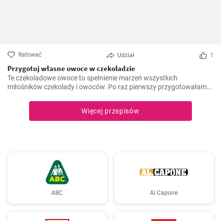
Ratować
Udział
1
Przygotuj własne owoce w czekoladzie
Te czekoladowe owoce to spełnienie marzeń wszystkich
miłośników czekolady i owoców. Po raz pierwszy przygotowałam
ten przepis kilka lat temu, kiedy szukałam lekkiego, ale słodkiego i
czekoladowego deseru. Od tego czasu są one zdecydowanym
Więcej przepisów
faworytem na moich przyjęciach i absolutnym hitem wśród moich
gości.
ABC
Al.Capone