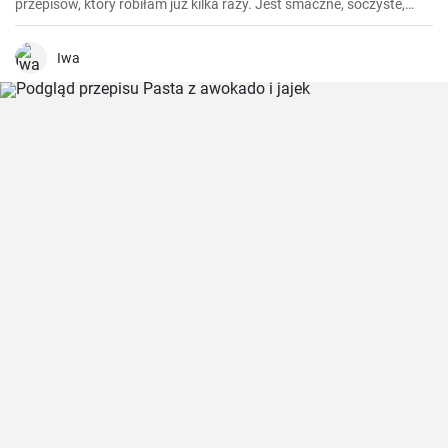
przepisów, który robiłam już kilka razy. Jest smaczne, soczyste,
proste i idealne dla tych, którzy nie mogą lub nie chcą spożywać
orzechów. Przygotowanie nie jest trudne, a efekt jest tego wart.
Iwa