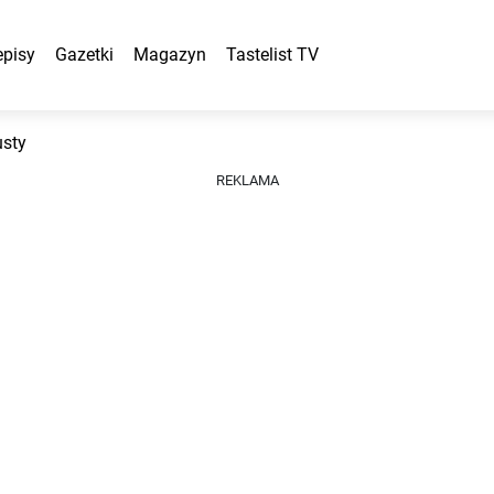
episy
Gazetki
Magazyn
Tastelist TV
usty
REKLAMA