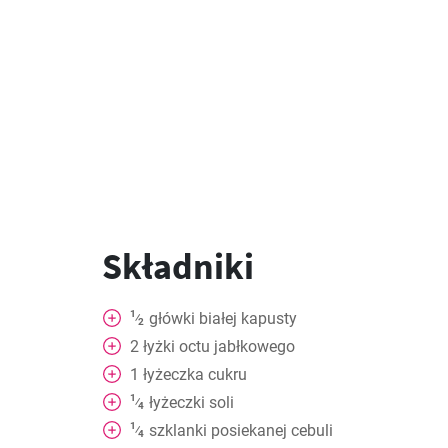
Składniki
1
główki białej kapusty
⁄
2
2
łyżki octu jabłkowego
1
łyżeczka cukru
1
łyżeczki soli
⁄
4
1
szklanki posiekanej cebuli
⁄
4