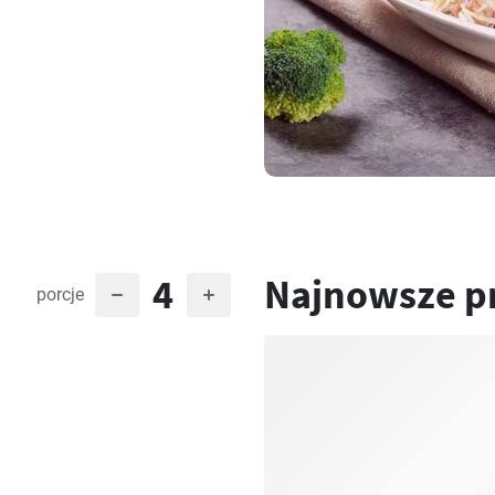
4
Najnowsze p
porcje