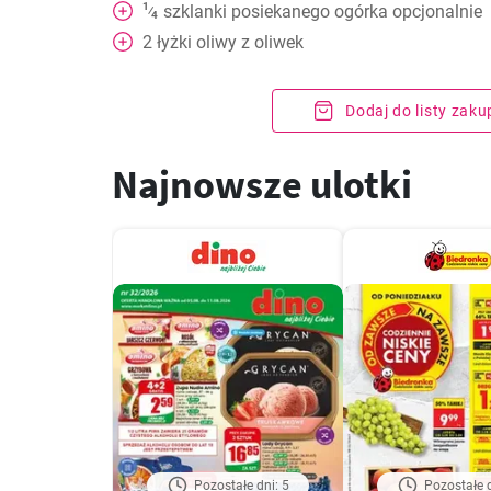
1
szklanki posiekanego ogórka opcjonalnie
⁄
4
2
łyżki oliwy z oliwek
Dodaj do listy zak
Najnowsze ulotki
Pozostałe dni: 5
Pozostałe d