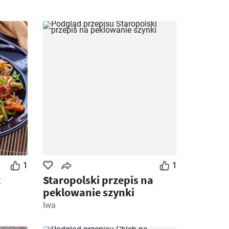
1
1
z
Staropolski przepis na
peklowanie szynki
Iwa