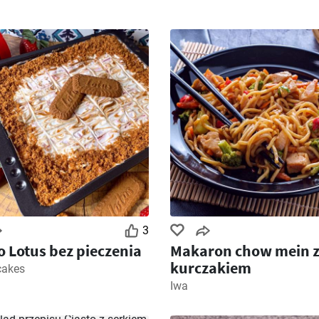
3
o Lotus bez pieczenia
Makaron chow mein 
kurczakiem
cakes
Iwa