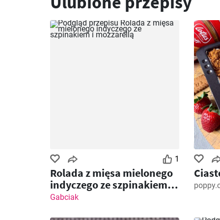
Ulubione przepisy
1
Rolada z mięsa mielonego
Ciast
indyczego ze szpinakiem i
poppy.
mozzarellą
Gabciak