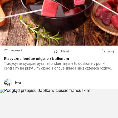
Ratować
Udział
Lubię
Klasyczne fondue mięsne z bulionem
Tradycyjne, sycące i pyszne fondue mięsne to doskonały punkt
centralny na przytulny obiad. Fondue składa się z czterech różnych
rodzajów mięsa, podawanego wspólnie z aromatycznym sosem do
maczania. Ciesz się tą towarzyską potrawą z rodziną i przyjaciółmi.
Iwa