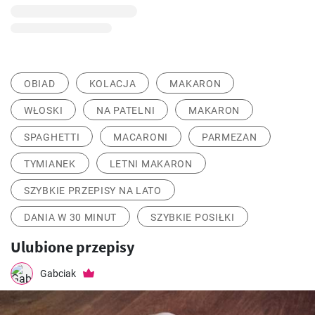
OBIAD
KOLACJA
MAKARON
WŁOSKI
NA PATELNI
MAKARON
SPAGHETTI
MACARONI
PARMEZAN
TYMIANEK
LETNI MAKARON
SZYBKIE PRZEPISY NA LATO
DANIA W 30 MINUT
SZYBKIE POSIŁKI
Ulubione przepisy
Gabciak