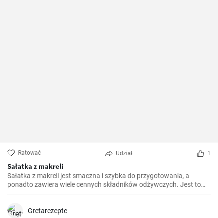
Ratować
Udział
1
Sałatka z makreli
Sałatka z makreli jest smaczna i szybka do przygotowania, a
ponadto zawiera wiele cennych składników odżywczych. Jest to
idealne danie na szybki lunch, ale również sprawdzi się jako
przystawka podczas większych spotkań.
Gretarezepte