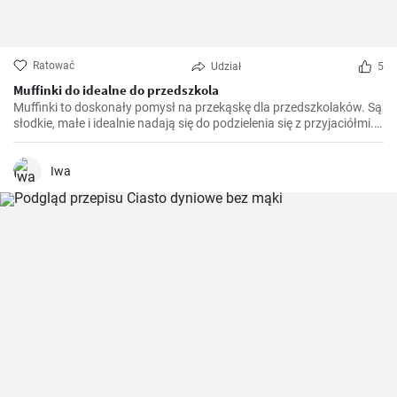
Ratować
Udział
5
Muffinki do idealne do przedszkola
Muffinki to doskonały pomysł na przekąskę dla przedszkolaków. Są
słodkie, małe i idealnie nadają się do podzielenia się z przyjaciółmi.
Ta prosta i smaczna receptura na muffinki do przedszkola z
pewnością przypadnie do gustu dzieciom i dorosłym.
Iwa