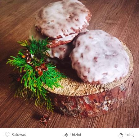
Ratować
Udział
Lubię