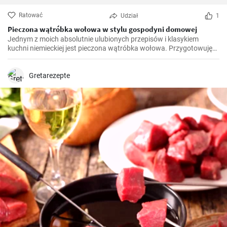
Ratować
Udział
1
Pieczona wątróbka wołowa w stylu gospodyni domowej
Jednym z moich absolutnie ulubionych przepisów i klasykiem
kuchni niemieckiej jest pieczona wątróbka wołowa. Przygotowuję
to danie we własnej kuchni od lat i z czasem wprowadziłem drobne
poprawki, aby je udoskonalić. Bardzo się cieszę, że mogę podzielić
się nim z wami tutaj.
Gretarezepte