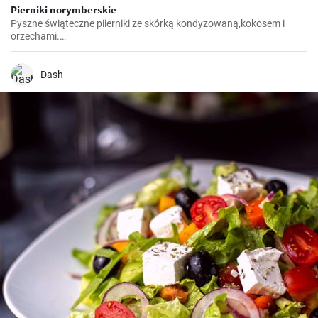
Pierniki norymberskie
Pyszne świąteczne piierniki ze skórką kondyzowaną,kokosem i
orzechami.
https://gabciakowegotowanie24.blogspot.com/2024/12/pierniki-
norymberskie.html
Dash