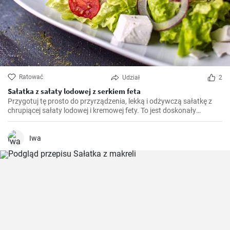
Ratować
Udział
2
Sałatka z sałaty lodowej z serkiem feta
Przygotuj tę prosto do przyrządzenia, lekką i odżywczą sałatkę z
chrupiącej sałaty lodowej i kremowej fety. To jest doskonały
dodatek do każdego posiłku i doskonale sprawdza się jako zdrowy
przekąsek w ciągu dnia.
Iwa