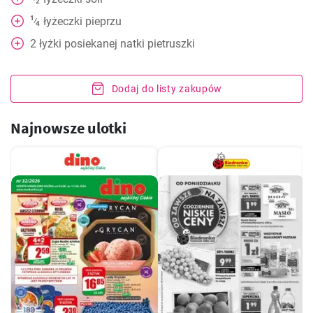
2
1
łyżeczki
pieprzu
⁄
4
2
łyżki
posiekanej natki pietruszki
Dodaj do listy zakupów
Najnowsze ulotki