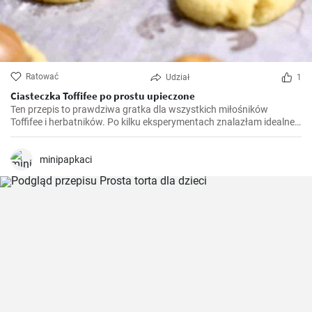
Ratować
Udział
1
Ciasteczka Toffifee po prostu upieczone
Ten przepis to prawdziwa gratka dla wszystkich miłośników
Toffifee i herbatników. Po kilku eksperymentach znalazłam idealne
połączenie, które doskonale łączy smak Toffifee z herbatnikami.
Radość i komplementy, które otrzymałam, gdy przygotowałam i
podałam ten przepis po raz pierwszy, są po prostu bezcenne.
minipapkaci
Zawsze będzie to mój ulubiony słodycz na przyjęcia i święta.