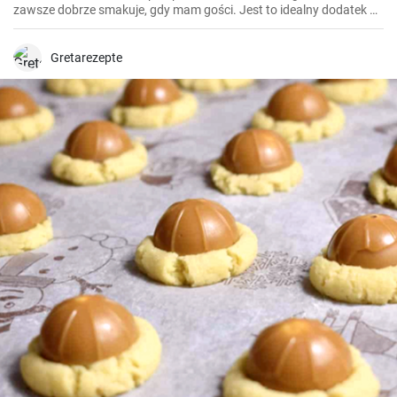
zawsze dobrze smakuje, gdy mam gości. Jest to idealny dodatek do
wielu dań mięsnych, takich jak polędwica wołowa lub kotlety
jagnięce. Wymaga trochę cierpliwości, ale efekt końcowy jest
doskonały.
Gretarezepte