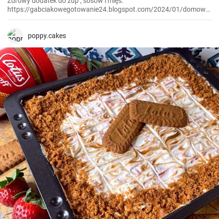
Zdrowy dodatek do zup , sosów i mięs.
https://gabciakowegotowanie24.blogspot.com/2024/01/domowa-
vegeta.html
poppy.cakes