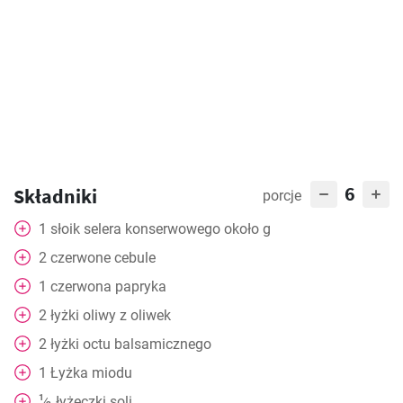
6
Składniki
porcje
1
słoik selera konserwowego około g
2
czerwone cebule
1
czerwona papryka
2
łyżki
oliwy z oliwek
2
łyżki
octu balsamicznego
1
Łyżka
miodu
1
łyżeczki
soli
⁄