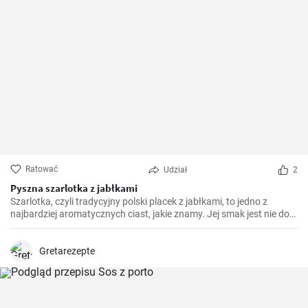
Ratować
Udział
2
Pyszna szarlotka z jabłkami
Szarlotka, czyli tradycyjny polski placek z jabłkami, to jedno z
najbardziej aromatycznych ciast, jakie znamy. Jej smak jest nie do
podrobienia - duża ilość jabłek, przyprawione cynamonem i
goździkami, tworzą niesamowite połączenie z ciastem. Doskonała
na spotkanie z rodziną czy przyjaciółmi.
Gretarezepte