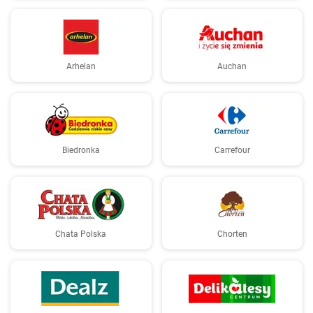
Arhelan
Auchan
Biedronka
Carrefour
Chata Polska
Chorten