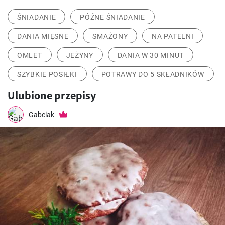
ŚNIADANIE
PÓŹNE ŚNIADANIE
DANIA MIĘSNE
SMAŻONY
NA PATELNI
OMLET
JEŻYNY
DANIA W 30 MINUT
SZYBKIE POSIŁKI
POTRAWY DO 5 SKŁADNIKÓW
Ulubione przepisy
Gabciak