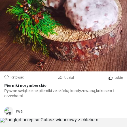
Ratować
Udział
Lubię
Pierniki norymberskie
Pyszne świąteczne piierniki ze skórką kondyzowaną,kokosem i
orzechami.
https://gabciakowegotowanie24.blogspot.com/2024/12/pierniki-
norymberskie.html
Iwa