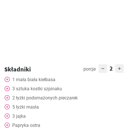
2
Składniki
porcje
1
mała
biała kiełbasa
3
sztuka
kostki szpinaku
2
łyżki
podsmażonych pieczarek
5
łyżki
masla
3
jajka
Papryka
ostra