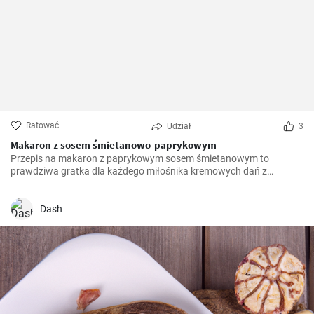
Ratować
Udział
3
Makaron z sosem śmietanowo-paprykowym
Przepis na makaron z paprykowym sosem śmietanowym to
prawdziwa gratka dla każdego miłośnika kremowych dań z
makaronem. Po raz pierwszy odkryłam go podczas podróży do
Włoch i od tamtej pory jest to ulubione danie w mojej kuchni.
Połączenie słodkiej papryki, kremowego sosu i aromatycznego
Dash
makaronu jest wyjątkowe i nieporównywalne. Czasami dodaję
prażone orzeszki piniowe, aby zwiększyć teksturę i smak.