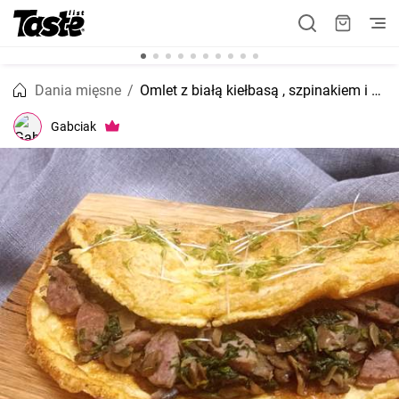
Dania mięsne
Omlet z białą kiełbasą , szpinakiem i pieczarkami
Gabciak