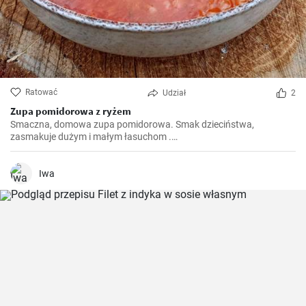
Ratować
Udział
2
Zupa pomidorowa z ryżem
Smaczna, domowa zupa pomidorowa. Smak dzieciństwa,
zasmakuje dużym i małym łasuchom .
https://gabciakowegotowanie24.blogspot.com/2024/10/zupa-
pomidorowa-z-ryzem.html
Iwa