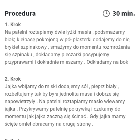
Procedura
30 min.
1. Krok
Na patelni roztapiamy dwie łyżki masła , podsmażamy 
białą kiełbasę pokrojoną w pół plasterki dodajemy do niej 
brykiet szpinakowy , smażymy do momentu rozmrożenia 
się szpinaku , dokładamy pieczarki posypujemy 
przyprawami i dokładnie mieszamy . Odkładamy na bok .
2. Krok
Jajka wbijamy do miski dodajemy sól , pieprz biały , 
rozbełtujemy tak by była jednolita masa i dobrze się 
napowietrzyły . Na patelni roztapiamy masło wlewamy 
jajka . Przykrywamy patelnię pokrywką i czekamy do 
momentu jak jajka zaczną się ścinać . Gdy jajka mamy 
ścięte omlet obracamy na drugą stronę .