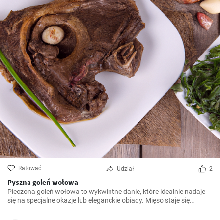
Ratować
Udział
2
Pyszna goleń wołowa
Pieczona goleń wołowa to wykwintne danie, które idealnie nadaje
się na specjalne okazje lub eleganckie obiady. Mięso staje się
miękkie i soczyste po długim pieczeniu, a aromatyczny sos
podkreśla jego smak. Smacznego!