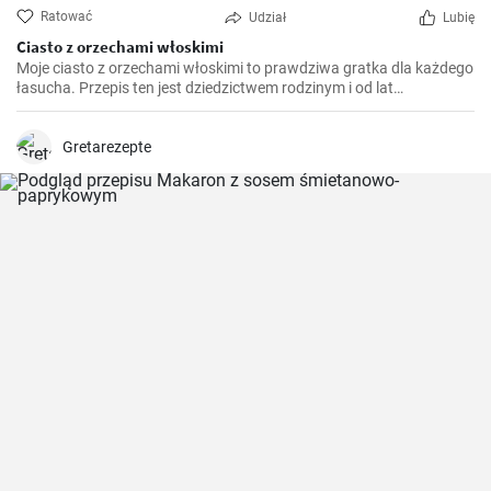
Ratować
Udział
Lubię
Ciasto z orzechami włoskimi
Moje ciasto z orzechami włoskimi to prawdziwa gratka dla każdego
łasucha. Przepis ten jest dziedzictwem rodzinym i od lat
przygotowuję go na różne okazje, niezależnie od pory roku. To
ciasto jest niezwykle aromatyczne, pyszne i rozpływa się w ustach.
Jest również idealnym połączeniem chrupiących orzechów
Gretarezepte
włoskich i delikatnego biszkoptu.