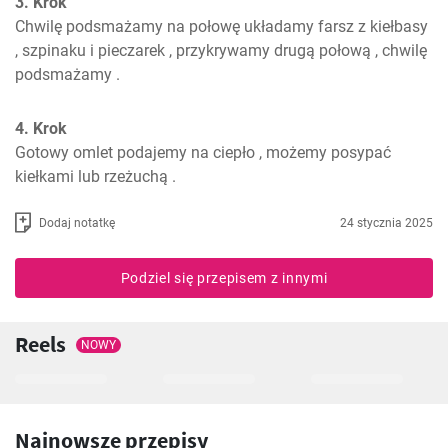
3. Krok
Chwilę podsmażamy na połowę układamy farsz z kiełbasy 
, szpinaku i pieczarek , przykrywamy drugą połową , chwilę 
podsmażamy .
4. Krok
Gotowy omlet podajemy na ciepło , możemy posypać 
kiełkami lub rzeżuchą .
Dodaj notatkę
24 stycznia 2025
Podziel się przepisem z innymi
Reels
NOWY
Najnowsze przepisy