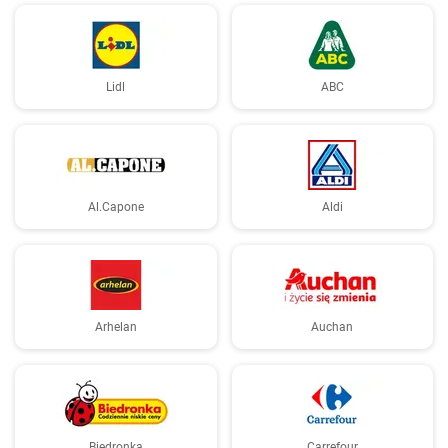
Lidl
ABC
Al.Capone
Aldi
Arhelan
Auchan
Biedronka
Carrefour