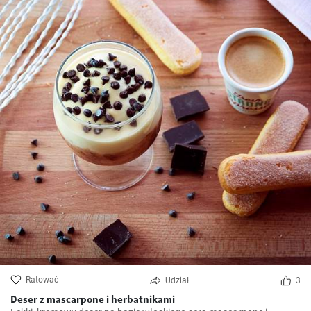
Ratować
Udział
3
Deser z mascarpone i herbatnikami