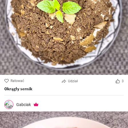
Ratować
Udział
3
Okrągły sernik
Gabciak