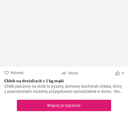
Ratować
Udział
9
Chleb na drożdżach z 1 kg mąki
Chleb pieczony na stole to pyszny, domowy bochenek chleba, który
z powodzeniem możemy przygotować samodzielnie w domu. Ten
prosty przepis nie wymaga nawet używania piekarnika, a cały
proces odbywa się na naszym stole. Warto spróbować
Więcej przepisów
samodzielnie upiec chleb - jest świeży, aromatyczny i ma wyjątkowy
smak.