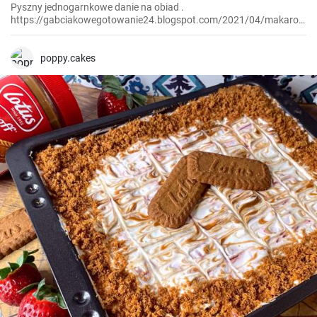
Pyszny jednogarnkowe danie na obiad .
https://gabciakowegotowanie24.blogspot.com/2021/04/makaron-
po-florencku-z-kurczakiem-i.html
poppy.cakes