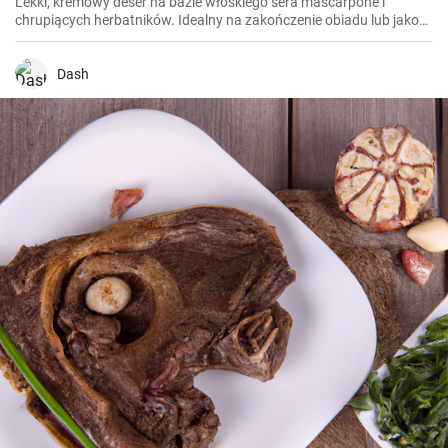
Lekki, kremowy deser na bazie włoskiego sera mascarpone i
chrupiących herbatników. Idealny na zakończenie obiadu lub jako
słodki dodatek do popołudniowej kawy.
Dash