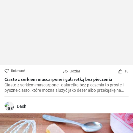
Ratować
Udział
18
Ciasto z serkiem mascarpone i galaretką bez pieczenia
Ciasto z serkiem mascarpone i galaretką bez pieczenia to proste i
pyszne ciasto, które można służyć jako deser albo przekąskę na
różne okazje. Krem z serka mascarpone dodaje ciastu kremowej
konsystencji, a galaretka naszpikowana owocami dodaje mu koloru
i słodkości.
Dash