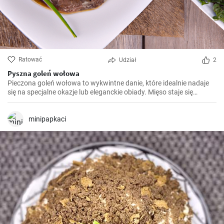
Ratować
Udział
2
Pyszna goleń wołowa
Pieczona goleń wołowa to wykwintne danie, które idealnie nadaje
się na specjalne okazje lub eleganckie obiady. Mięso staje się
miękkie i soczyste po długim pieczeniu, a aromatyczny sos
podkreśla jego smak. Smacznego!
minipapkaci