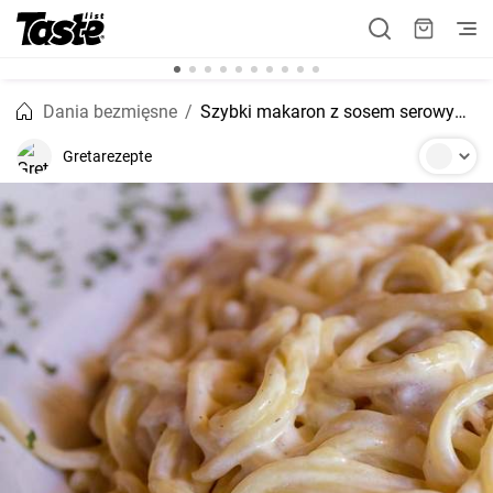
Dania bezmięsne
Szybki makaron z sosem serowym - przepis na 30 minut
Gretarezepte