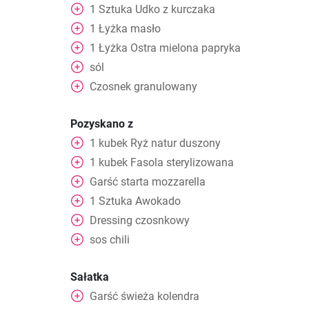
1
Sztuka
Udko z kurczaka
1
Łyżka
masło
1
Łyżka
Ostra mielona papryka
sól
Czosnek granulowany
Pozyskano z
1
kubek
Ryż natur duszony
1
kubek
Fasola sterylizowana
Garść
starta mozzarella
1
Sztuka
Awokado
Dressing czosnkowy
sos chili
Sałatka
Garść
świeża kolendra