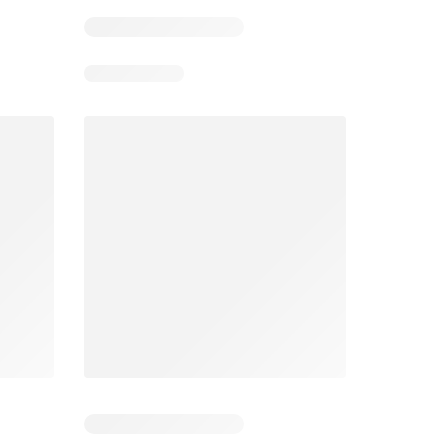
Pozostałe dni: 7
Pozostałe dni: 3
Stokrotka gazetka
Netto gazetka od poniedziałku
26
06.08.2026 - 12.08.2026
03.08.2026 - 08.08.2026