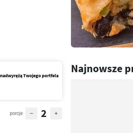
Najnowsze p
e nadwyrężą Twojego portfela
2
porcje