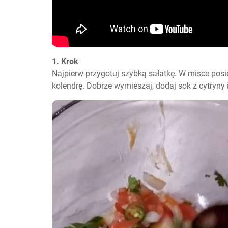
1. Krok
Najpierw przygotuj szybką sałatkę. W misce posiek
kolendrę. Dobrze wymieszaj, dodaj sok z cytryny i