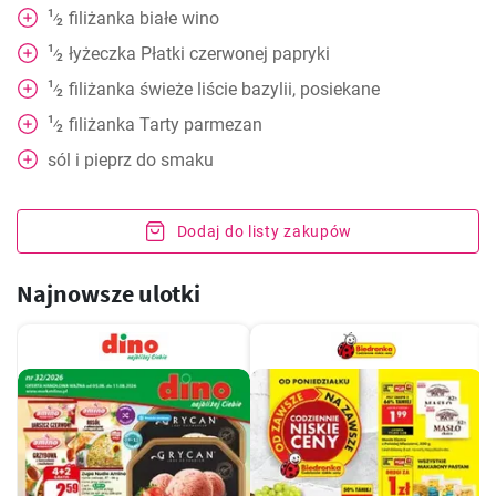
1
filiżanka
białe wino
⁄
2
1
łyżeczka
Płatki czerwonej papryki
⁄
2
1
filiżanka
świeże liście bazylii, posiekane
⁄
2
1
filiżanka
Tarty parmezan
⁄
2
sól i pieprz do smaku
Dodaj do listy zakupów
Najnowsze ulotki