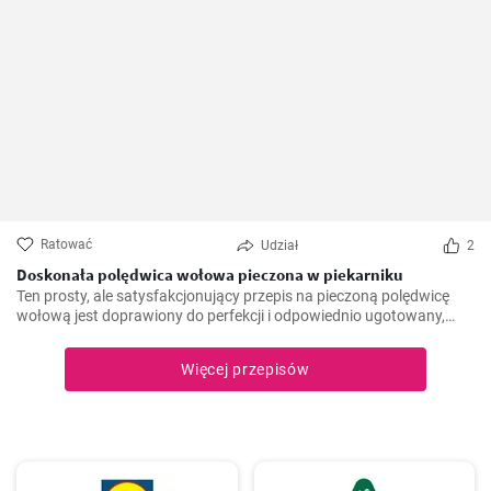
Ratować
Udział
2
Doskonała polędwica wołowa pieczona w piekarniku
Ten prosty, ale satysfakcjonujący przepis na pieczoną polędwicę
wołową jest doprawiony do perfekcji i odpowiednio ugotowany,
zapewniając soczysty i delikatny centralny element każdego
świątecznego posiłku.
Więcej przepisów