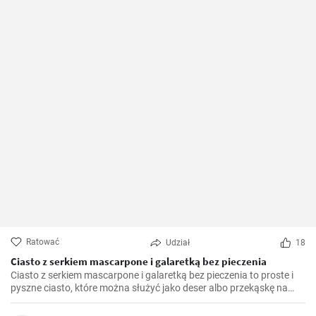
Ratować
Udział
18
Ciasto z serkiem mascarpone i galaretką bez pieczenia
Ciasto z serkiem mascarpone i galaretką bez pieczenia to proste i
pyszne ciasto, które można służyć jako deser albo przekąskę na
różne okazje. Krem z serka mascarpone dodaje ciastu kremowej
konsystencji, a galaretka naszpikowana owocami dodaje mu koloru