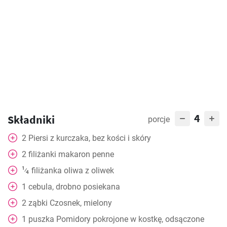
4
Składniki
porcje
2
Piersi z kurczaka, bez kości i skóry
2
filiżanki
makaron penne
1
filiżanka
oliwa z oliwek
⁄
4
1
cebula, drobno posiekana
2
ząbki
Czosnek, mielony
1
puszka
Pomidory pokrojone w kostkę, odsączone