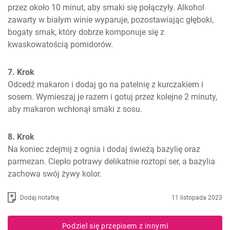
przez około 10 minut, aby smaki się połączyły. Alkohol 
zawarty w białym winie wyparuje, pozostawiając głęboki, 
bogaty smak, który dobrze komponuje się z 
kwaskowatością pomidorów.
7. Krok
Odcedź makaron i dodaj go na patelnię z kurczakiem i 
sosem. Wymieszaj je razem i gotuj przez kolejne 2 minuty, 
aby makaron wchłonął smaki z sosu.
8. Krok
Na koniec zdejmij z ognia i dodaj świeżą bazylię oraz 
parmezan. Ciepło potrawy delikatnie roztopi ser, a bazylia 
zachowa swój żywy kolor.
Dodaj notatkę
11 listopada 2023
Podziel się przepisem z innymi