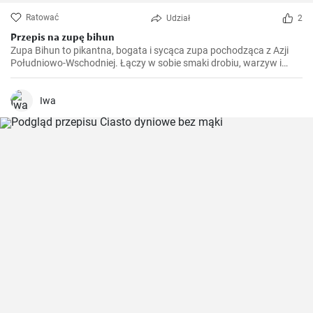
Ratować
Udział
2
Przepis na zupę bihun
Zupa Bihun to pikantna, bogata i sycąca zupa pochodząca z Azji
Południowo-Wschodniej. Łączy w sobie smaki drobiu, warzyw i
makaronu ryżowego w jednym garnku. Przygotowujemy ją w domu
co tydzień.
Iwa