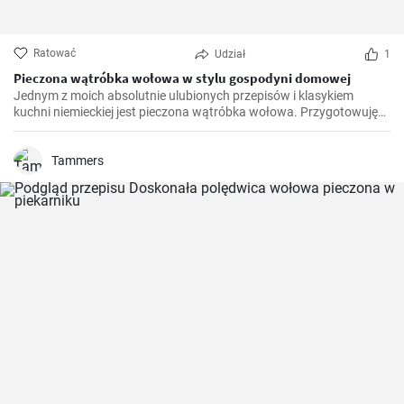
Ratować
Udział
1
Pieczona wątróbka wołowa w stylu gospodyni domowej
Jednym z moich absolutnie ulubionych przepisów i klasykiem
kuchni niemieckiej jest pieczona wątróbka wołowa. Przygotowuję
to danie we własnej kuchni od lat i z czasem wprowadziłem drobne
poprawki, aby je udoskonalić. Bardzo się cieszę, że mogę podzielić
się nim z wami tutaj.
Tammers