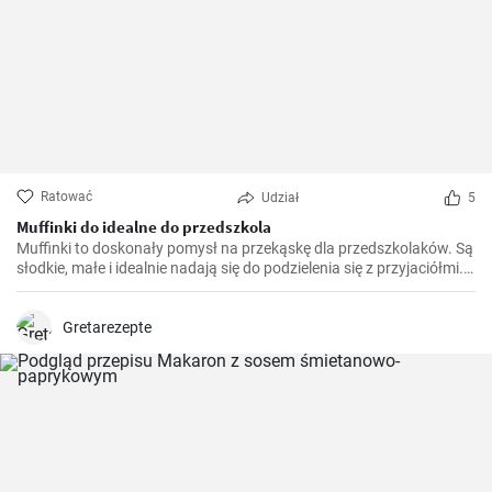
Ratować
Udział
5
Muffinki do idealne do przedszkola
Muffinki to doskonały pomysł na przekąskę dla przedszkolaków. Są
słodkie, małe i idealnie nadają się do podzielenia się z przyjaciółmi.
Ta prosta i smaczna receptura na muffinki do przedszkola z
pewnością przypadnie do gustu dzieciom i dorosłym.
Gretarezepte