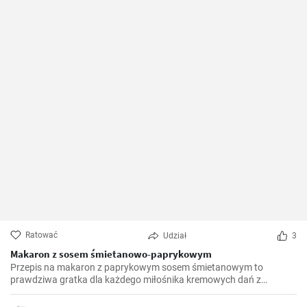
Ratować
Udział
3
Makaron z sosem śmietanowo-paprykowym
Przepis na makaron z paprykowym sosem śmietanowym to
prawdziwa gratka dla każdego miłośnika kremowych dań z
makaronem. Po raz pierwszy odkryłam go podczas podróży do
Włoch i od tamtej pory jest to ulubione danie w mojej kuchni.