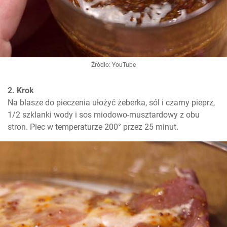
Źródło: YouTube
2. Krok
Na blasze do pieczenia ułożyć żeberka, sól i czarny pieprz, 
1/2 szklanki wody i sos miodowo-musztardowy z obu 
stron. Piec w temperaturze 200° przez 25 minut.