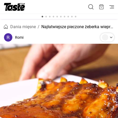
Dania mięsne
Najłatwiejsze pieczone żeberka wieprzowe z musztardą miodową!
Romi