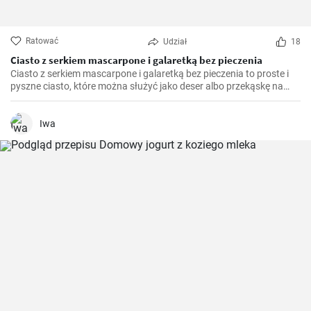
Ratować
Udział
18
Ciasto z serkiem mascarpone i galaretką bez pieczenia
Ciasto z serkiem mascarpone i galaretką bez pieczenia to proste i
pyszne ciasto, które można służyć jako deser albo przekąskę na
różne okazje. Krem z serka mascarpone dodaje ciastu kremowej
konsystencji, a galaretka naszpikowana owocami dodaje mu koloru
i słodkości.
Iwa