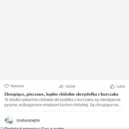
Ratować
Udział
Lubię
Chrupiące, pieczone, lepkie chińskie skrzydełka z kurczaka
Te słodko-pikantne chińskie skrzydełka z kurczaka są nieodparcie
pyszne, wzbogacone smakami kuchni chińskiej. Są chrupiące na
zewnątrz, a jednocześnie soczyste w środku. Idealne jako dodatek
do posiłku lub samodzielna przekąska, te skrzydełka nie zawiodą!
Gretarezepte