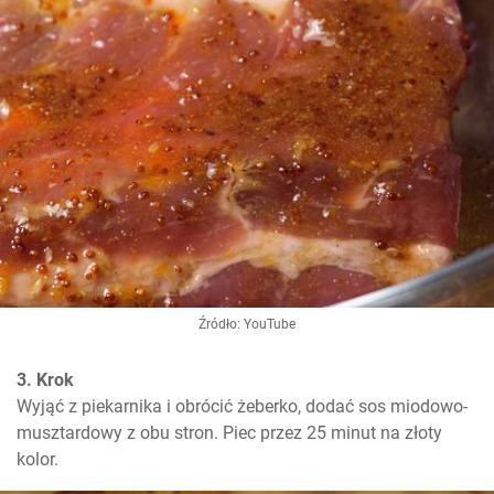
Źródło: YouTube
3. Krok
Wyjąć z piekarnika i obrócić żeberko, dodać sos miodowo-
musztardowy z obu stron. Piec przez 25 minut na złoty 
kolor.