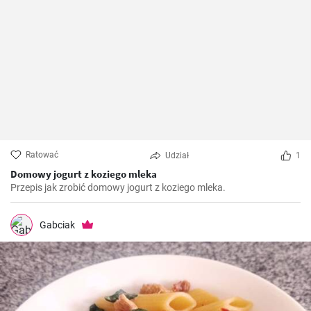
Ratować
Udział
1
Domowy jogurt z koziego mleka
Przepis jak zrobić domowy jogurt z koziego mleka.
Gabciak