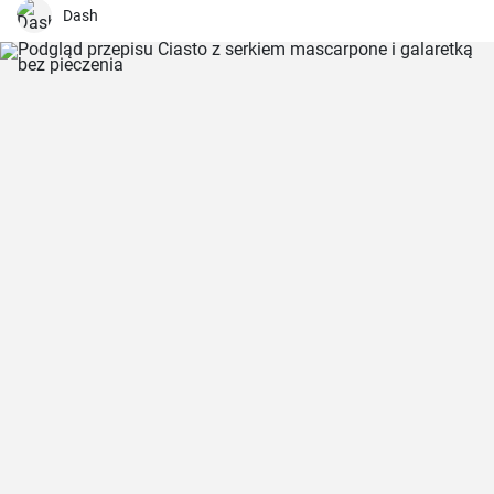
Połączenie słodkiej papryki, kremowego sosu i aromatycznego
Dash
makaronu jest wyjątkowe i nieporównywalne. Czasami dodaję
prażone orzeszki piniowe, aby zwiększyć teksturę i smak.