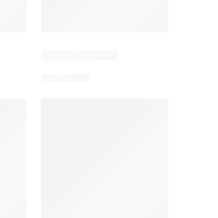
Pozostałe dni: 6
Pozostałe dni: 2
Stokrotka gazetka
Netto gazetka od poniedziałku
26
06.08.2026 - 12.08.2026
03.08.2026 - 08.08.2026