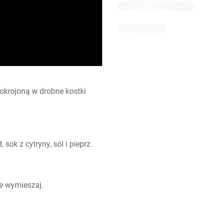
pokrojoną w drobne kostki 
ok z cytryny, sól i pieprz.
ie wymieszaj.