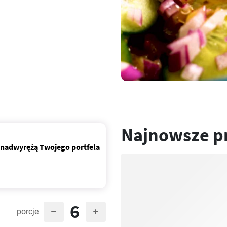
Najnowsze p
e nadwyrężą Twojego portfela
6
porcje