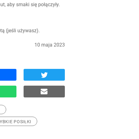
t, aby smaki się połączyły.
ą (jeśli używasz).
10 maja 2023
I
YBKIE POSIŁKI