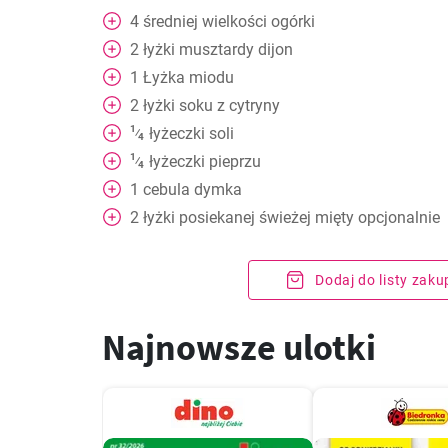
4
średniej wielkości ogórki
2
łyżki
musztardy dijon
1
Łyżka
miodu
2
łyżki
soku z cytryny
1
łyżeczki
soli
⁄
4
1
łyżeczki
pieprzu
⁄
4
1
cebula dymka
2
łyżki
posiekanej świeżej mięty opcjonalnie
Dodaj do listy zak
Najnowsze ulotki