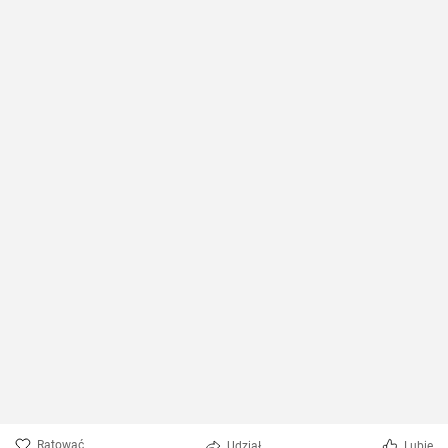
Ratować
Udział
Lubię