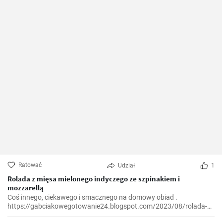
Ratować
Udział
1
Rolada z mięsa mielonego indyczego ze szpinakiem i
mozzarellą
Coś innego, ciekawego i smacznego na domowy obiad .
https://gabciakowegotowanie24.blogspot.com/2023/08/rolada-z-
miesa-mielonego-indyczego-ze.html