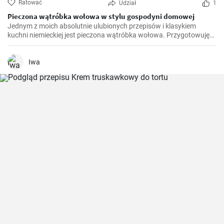
Ratować
Udział
1
Pieczona wątróbka wołowa w stylu gospodyni domowej
Jednym z moich absolutnie ulubionych przepisów i klasykiem
kuchni niemieckiej jest pieczona wątróbka wołowa. Przygotowuję
to danie we własnej kuchni od lat i z czasem wprowadziłem drobne
poprawki, aby je udoskonalić. Bardzo się cieszę, że mogę podzielić
się nim z wami tutaj.
Iwa