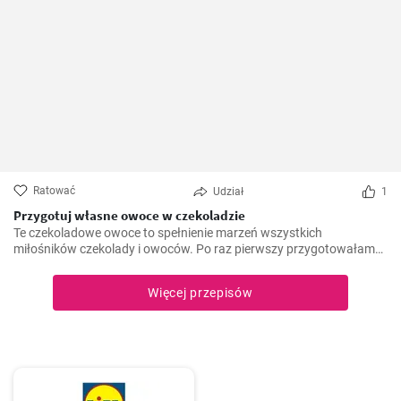
Ratować
Udział
1
Przygotuj własne owoce w czekoladzie
Te czekoladowe owoce to spełnienie marzeń wszystkich
miłośników czekolady i owoców. Po raz pierwszy przygotowałam
ten przepis kilka lat temu, kiedy szukałam lekkiego, ale słodkiego i
czekoladowego deseru. Od tego czasu są one zdecydowanym
Więcej przepisów
faworytem na moich przyjęciach i absolutnym hitem wśród moich
gości.