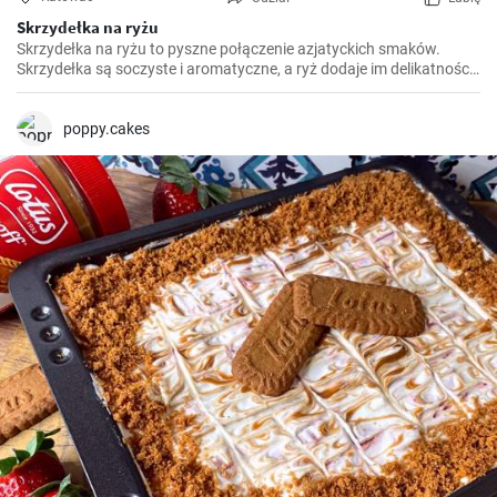
Skrzydełka na ryżu
Skrzydełka na ryżu to pyszne połączenie azjatyckich smaków.
Skrzydełka są soczyste i aromatyczne, a ryż dodaje im delikatności i
pozwala wydobyć ich smak.
poppy.cakes