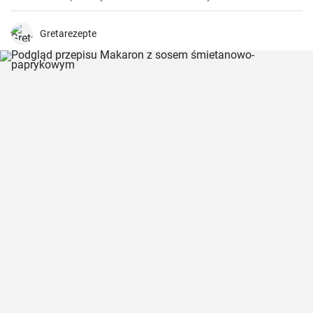
przygotowuję go na różne okazje, niezależnie od pory roku. To
ciasto jest niezwykle aromatyczne, pyszne i rozpływa się w ustach.
Jest również idealnym połączeniem chrupiących orzechów
Gretarezepte
włoskich i delikatnego biszkoptu.