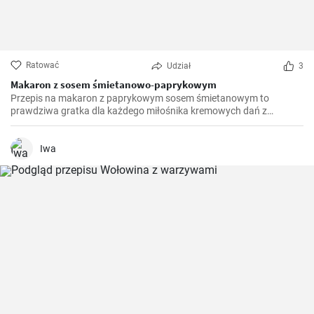
Ratować
Udział
3
Makaron z sosem śmietanowo-paprykowym
Przepis na makaron z paprykowym sosem śmietanowym to
prawdziwa gratka dla każdego miłośnika kremowych dań z
makaronem. Po raz pierwszy odkryłam go podczas podróży do
Włoch i od tamtej pory jest to ulubione danie w mojej kuchni.
Połączenie słodkiej papryki, kremowego sosu i aromatycznego
Iwa
makaronu jest wyjątkowe i nieporównywalne. Czasami dodaję
prażone orzeszki piniowe, aby zwiększyć teksturę i smak.