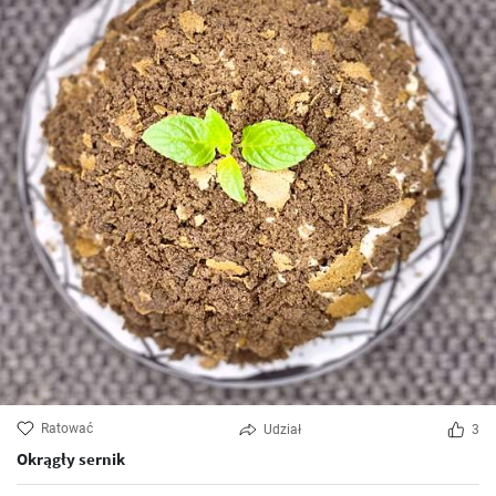
Ratować
Udział
3
Okrągły sernik