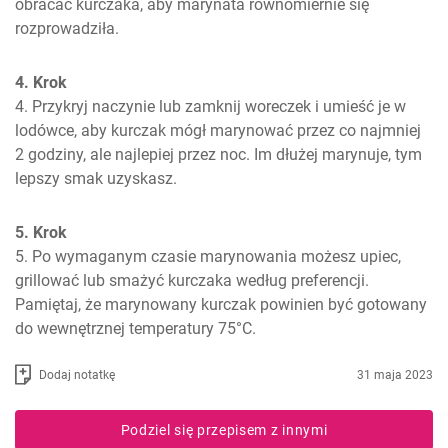
obracać kurczaka, aby marynata równomiernie się 
rozprowadziła.
4. Krok
4. Przykryj naczynie lub zamknij woreczek i umieść je w 
lodówce, aby kurczak mógł marynować przez co najmniej 
2 godziny, ale najlepiej przez noc. Im dłużej marynuje, tym 
lepszy smak uzyskasz.
5. Krok
5. Po wymaganym czasie marynowania możesz upiec, 
grillować lub smażyć kurczaka według preferencji. 
Pamiętaj, że marynowany kurczak powinien być gotowany 
do wewnętrznej temperatury 75°C.
Dodaj notatkę
31 maja 2023
Podziel się przepisem z innymi