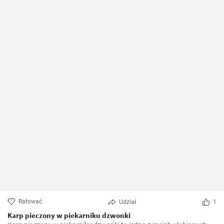
Ratować
Udział
1
Karp pieczony w piekarniku dzwonki