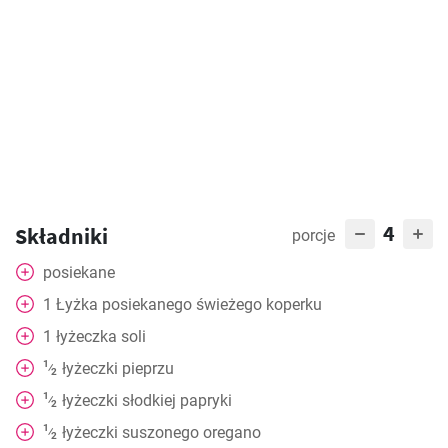
4
Składniki
porcje
posiekane
1
Łyżka
posiekanego świeżego koperku
1
łyżeczka
soli
1
łyżeczki
pieprzu
⁄
2
1
łyżeczki
słodkiej papryki
⁄
2
1
łyżeczki
suszonego oregano
⁄
2