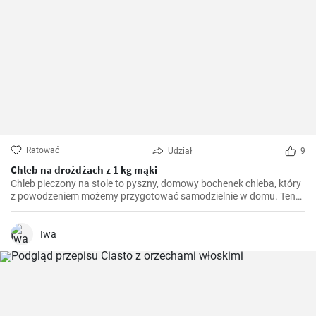
Ratować
Udział
9
Chleb na drożdżach z 1 kg mąki
Chleb pieczony na stole to pyszny, domowy bochenek chleba, który
z powodzeniem możemy przygotować samodzielnie w domu. Ten
prosty przepis nie wymaga nawet używania piekarnika, a cały
proces odbywa się na naszym stole. Warto spróbować
samodzielnie upiec chleb - jest świeży, aromatyczny i ma wyjątkowy
Iwa
smak.