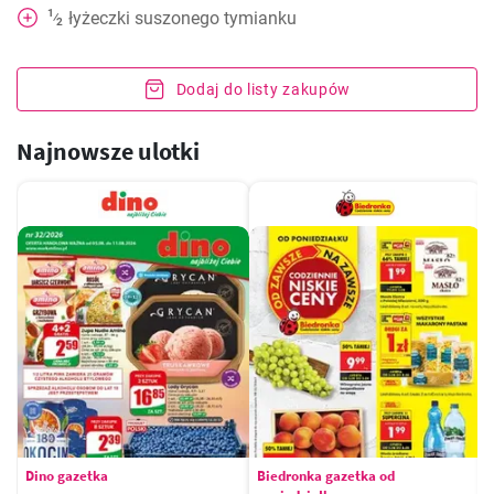
1
łyżeczki
suszonego tymianku
⁄
2
Dodaj do listy zakupów
Najnowsze ulotki
Dino gazetka
Biedronka gazetka od