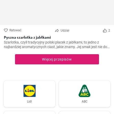
Ratować
Udział
2
Pyszna szarlotka z jabłkami
Szarlotka, czyli tradycyjny polski placek z jabłkami, to jedno z
najbardziej aromatycznych ciast, jakie znamy. Jej smak jest nie do
podrobienia - duża ilość jabłek, przyprawione cynamonem i
goździkami, tworzą niesamowite połączenie z ciastem. Doskonała
Więcej przepisów
na spotkanie z rodziną czy przyjaciółmi.
Lidl
ABC