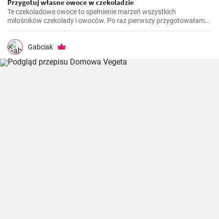
Przygotuj własne owoce w czekoladzie
Te czekoladowe owoce to spełnienie marzeń wszystkich
miłośników czekolady i owoców. Po raz pierwszy przygotowałam
ten przepis kilka lat temu, kiedy szukałam lekkiego, ale słodkiego i
czekoladowego deseru. Od tego czasu są one zdecydowanym
faworytem na moich przyjęciach i absolutnym hitem wśród moich
Gabciak
gości.