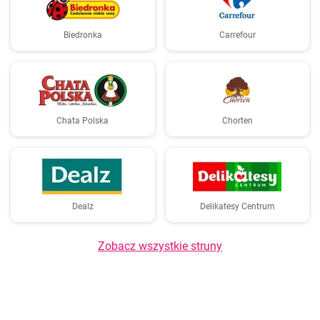
Biedronka
Carrefour
Chata Polska
Chorten
Dealz
Delikatesy Centrum
Zobacz wszystkie struny