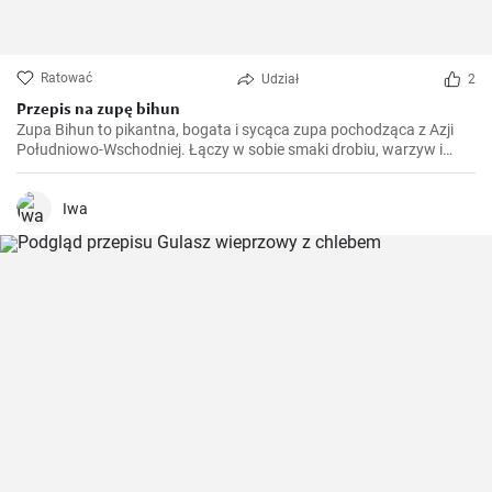
Ratować
Udział
2
Przepis na zupę bihun
Zupa Bihun to pikantna, bogata i sycąca zupa pochodząca z Azji
Południowo-Wschodniej. Łączy w sobie smaki drobiu, warzyw i
makaronu ryżowego w jednym garnku. Przygotowujemy ją w domu
co tydzień.
Iwa