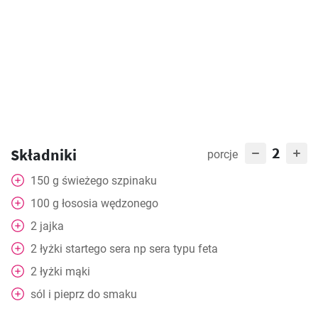
2
Składniki
porcje
150
g
świeżego szpinaku
100
g
łososia wędzonego
2
jajka
2
łyżki
startego sera np sera typu feta
2
łyżki
mąki
sól i pieprz do smaku