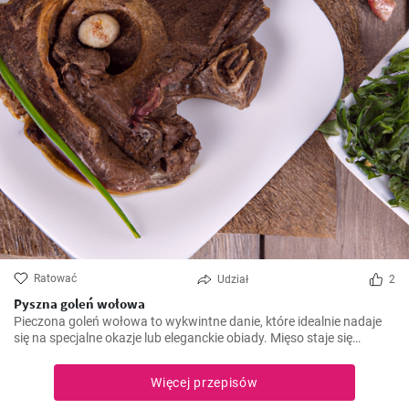
Ratować
Udział
2
Pyszna goleń wołowa
Pieczona goleń wołowa to wykwintne danie, które idealnie nadaje
się na specjalne okazje lub eleganckie obiady. Mięso staje się
miękkie i soczyste po długim pieczeniu, a aromatyczny sos
podkreśla jego smak. Smacznego!
Więcej przepisów