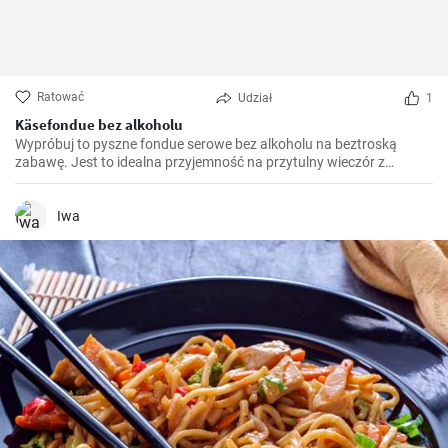
Ratować
Udział
1
Käsefondue bez alkoholu
Wypróbuj to pyszne fondue serowe bez alkoholu na beztroską
zabawę. Jest to idealna przyjemność na przytulny wieczór z
przyjaciółmi i rodziną. Podawaj je z ulubionymi dodatkami, takimi
jak chrupiący chleb, warzywa, a nawet owoce, dla
niezapomnianego kulinarnego doświadczenia.
Iwa