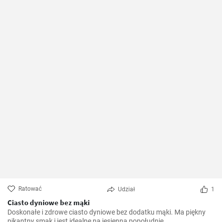
Ratować
Udział
1
Ciasto dyniowe bez mąki
Doskonałe i zdrowe ciasto dyniowe bez dodatku mąki. Ma piękny
pikantny smak i jest idealne na jesienną popołudnie.