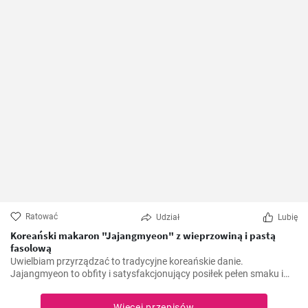
Ratować
Udział
Lubię
Koreański makaron "Jajangmyeon" z wieprzowiną i pastą
fasolową
Uwielbiam przyrządzać to tradycyjne koreańskie danie.
Jajangmyeon to obfity i satysfakcjonujący posiłek pełen smaku i
komfortu. Nauczyłam się tego przepisu podczas mojego pobytu w
Korei Południowej. To naprawdę interesujące zobaczyć, jak proste
Więcej przepisów