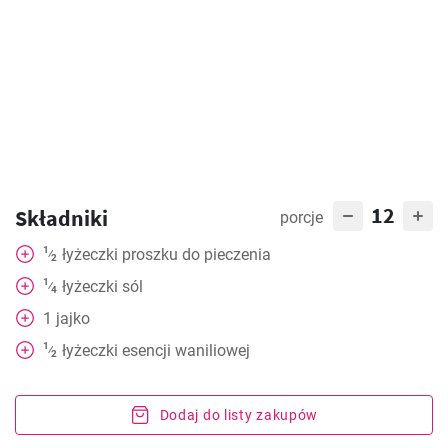
12
Składniki
porcje
1
łyżeczki
proszku do pieczenia
⁄
2
1
łyżeczki
sól
⁄
4
1
jajko
1
łyżeczki
esencji waniliowej
⁄
2
Dodaj do listy zakupów