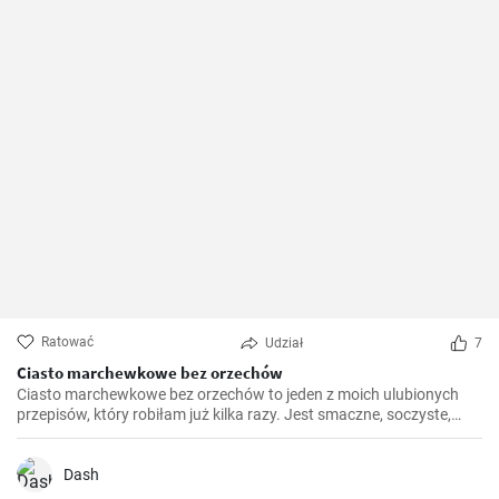
Ratować
Udział
7
Ciasto marchewkowe bez orzechów
Ciasto marchewkowe bez orzechów to jeden z moich ulubionych
przepisów, który robiłam już kilka razy. Jest smaczne, soczyste,
proste i idealne dla tych, którzy nie mogą lub nie chcą spożywać
orzechów. Przygotowanie nie jest trudne, a efekt jest tego wart.
Dash