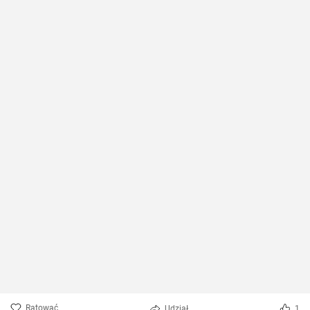
Ratować
Udział
1