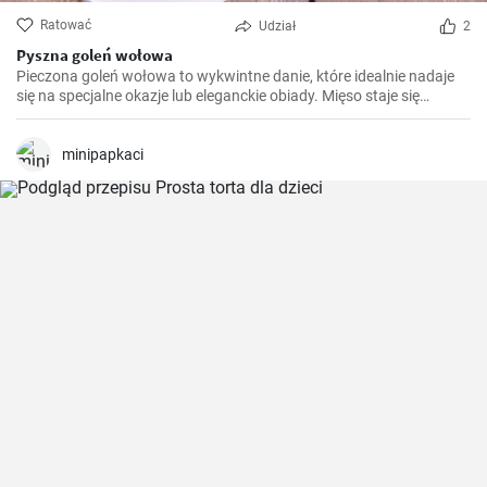
Ratować
Udział
2
Pyszna goleń wołowa
Pieczona goleń wołowa to wykwintne danie, które idealnie nadaje
się na specjalne okazje lub eleganckie obiady. Mięso staje się
miękkie i soczyste po długim pieczeniu, a aromatyczny sos
podkreśla jego smak. Smacznego!
minipapkaci