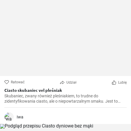
Ratować
Udział
Lubię
Ciasto skubaniec vel pleśniak
Skubaniec, zwany również pleśniakiem, to trudne do
zidentyfikowania ciasto, ale o niepowtarzalnym smaku. Jest to
tradycyjne, domowe ciasto drożdżowe, które w swojej formie
przypomina skubane drożdże. Wyjątkowo smaczne, miękkie i
puszyste, idealne na każdą okazję.
Iwa