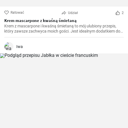
Ratować
Udział
2
Krem mascarpone z kwaśną śmietaną
Krem z mascarpone i kwaśną śmietaną to mój ulubiony przepis,
który zawsze zachwyca moich gości. Jest idealnym dodatkiem do
wielu deserów, takich jak tiramisu, ale świetnie komponuje się
również z tartami owocowymi.
Iwa