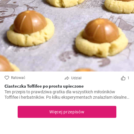
Ratować
Udział
1
Ciasteczka Toffifee po prostu upieczone
Ten przepis to prawdziwa gratka dla wszystkich miłośników
Toffifee i herbatników. Po kilku eksperymentach znalazłam idealne
połączenie, które doskonale łączy smak Toffifee z herbatnikami.
Radość i komplementy, które otrzymałam, gdy przygotowałam i
Więcej przepisów
podałam ten przepis po raz pierwszy, są po prostu bezcenne.
Zawsze będzie to mój ulubiony słodycz na przyjęcia i święta.