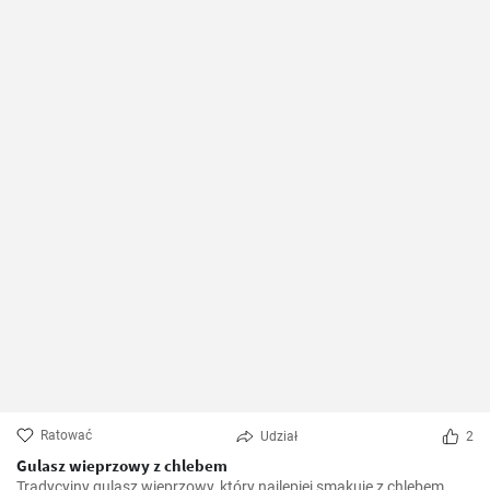
Ratować
Udział
2
Gulasz wieprzowy z chlebem
Tradycyjny gulasz wieprzowy, który najlepiej smakuje z chlebem.