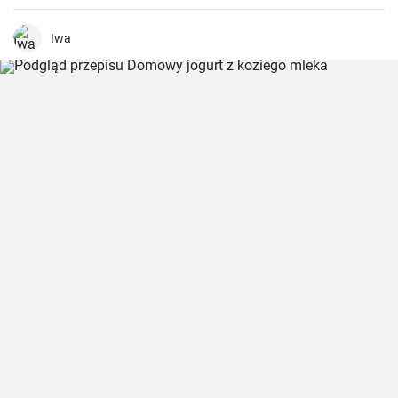
miękkie i soczyste po długim pieczeniu, a aromatyczny sos
podkreśla jego smak. Smacznego!
Iwa