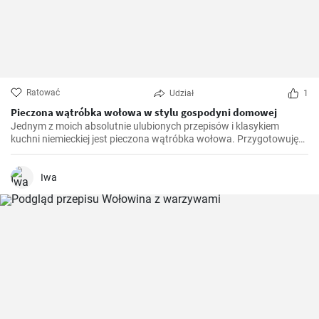
Ratować
Udział
1
Pieczona wątróbka wołowa w stylu gospodyni domowej
Jednym z moich absolutnie ulubionych przepisów i klasykiem
kuchni niemieckiej jest pieczona wątróbka wołowa. Przygotowuję
to danie we własnej kuchni od lat i z czasem wprowadziłem drobne
poprawki, aby je udoskonalić. Bardzo się cieszę, że mogę podzielić
się nim z wami tutaj.
Iwa