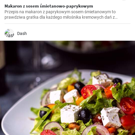
Makaron z sosem śmietanowo-paprykowym
Przepis na makaron z paprykowym sosem śmietanowym to
prawdziwa gratka dla każdego miłośnika kremowych dań z
makaronem. Po raz pierwszy odkryłam go podczas podróży do
Włoch i od tamtej pory jest to ulubione danie w mojej kuchni.
Połączenie słodkiej papryki, kremowego sosu i aromatycznego
Dash
makaronu jest wyjątkowe i nieporównywalne. Czasami dodaję
prażone orzeszki piniowe, aby zwiększyć teksturę i smak.