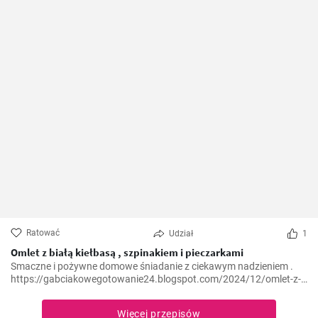
Ratować
Udział
1
Omlet z białą kiełbasą , szpinakiem i pieczarkami
Smaczne i pożywne domowe śniadanie z ciekawym nadzieniem .
https://gabciakowegotowanie24.blogspot.com/2024/12/omlet-z-
biaa-kiebasa-szpinakiem-i.html
Więcej przepisów